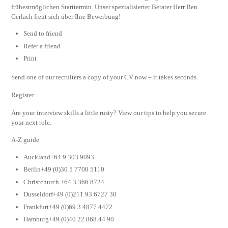
frühestmöglichen Starttermin. Unser spezialisierter Berater Herr Ben
Gerlach freut sich über Ihre Bewerbung!
Send to friend
Refer a friend
Print
Send one of our recruiters a copy of your CV now – it takes seconds.
Register
Are your interview skills a little rusty? View our tips to help you secure
your next role.
A-Z guide
Auckland+64 9 303 9093
Berlin+49 (0)30 5 7700 5110
Christchurch +64 3 366 8724
Dusseldorf+49 (0)211 93 6727 30
Frankfurt+49 (0)69 3 4877 4472
Hamburg+49 (0)40 22 868 44 90