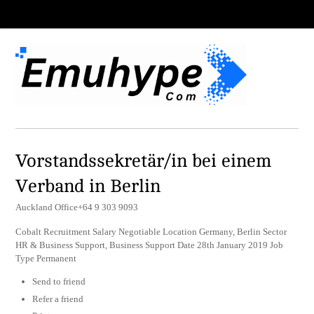
Vorstandssekretär/in bei einem
Verband in Berlin
Auckland Office+64 9 303 9093
Cobalt Recruitment Salary Negotiable Location Germany, Berlin Sector
HR & Business Support, Business Support Date 28th January 2019 Job
Type Permanent
Send to friend
Refer a friend