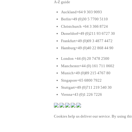
A-Z guide
Auckland+64 9 303 9093
Berlin+49 (0)30 5 7700 5110
Christchurch +64 3 366 8724
Dusseldorf+49 (0)211 93 6727 30
Frankfurt+49 (0)69 3 4877 4472
Hamburg+49 (0)40 22 868 44 90
London +44 (0) 20 7478 2500
Manchester+44 (0) 161 711 0602
Munich+49 (0)89 215 4767 80
Singapore+65 6800 7922
Stuttgart+49 (0)711 219 540 30
Vienna+43 (0)1 226 7226
Cookies help us deliver our service. By using this