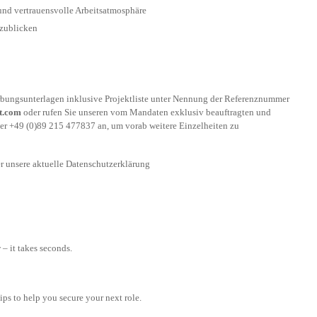
und vertrauensvolle Arbeitsatmosphäre
szublicken
rbungsunterlagen inklusive Projektliste unter Nennung der Referenznummer
t.com
oder rufen Sie unseren vom Mandaten exklusiv beauftragten und
ter +49 (0)89 215 477837 an, um vorab weitere Einzelheiten zu
er unsere aktuelle Datenschutzerklärung
– it takes seconds.
tips to help you secure your next role.