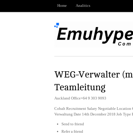
Home
Analitics
WEG-Verwalter (m/
Teamleitung
Auckland Office+64 9 303 9093
Cobalt Recruitment Salary Negotiable Location
Verwaltung Date 14th December 2018 Job Type 
Send to friend
Refer a friend