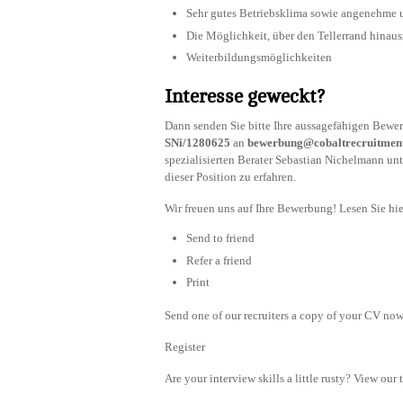
Sehr gutes Betriebsklima sowie angenehme 
Die Möglichkeit, über den Tellerrand hinau
Weiterbildungsmöglichkeiten
Interesse geweckt?
Dann senden Sie bitte Ihre aussagefähigen Bewe
SNi/1280625
an
bewerbung@cobaltrecruitmen
spezialisierten Berater Sebastian Nichelmann un
dieser Position zu erfahren.
Wir freuen uns auf Ihre Bewerbung! Lesen Sie hi
Send to friend
Refer a friend
Print
Send one of our recruiters a copy of your CV now 
Register
Are your interview skills a little rusty? View our 