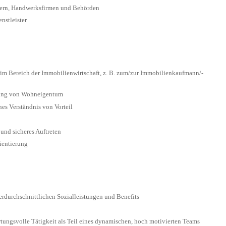
tern, Handwerksfirmen und Behörden
nstleister
m Bereich der Immobilienwirtschaft, z. B. zum/zur Immobilienkaufmann/-
ltung von Wohneigentum
es Verständnis von Vorteil
 und sicheres Auftreten
ientierung
berdurchschnittlichen Sozialleistungen und Benefits
ortungsvolle Tätigkeit als Teil eines dynamischen, hoch motivierten Teams