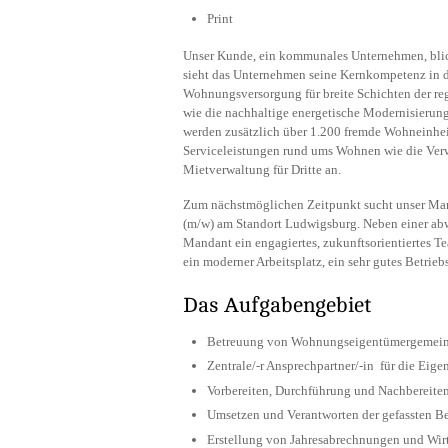
Print
Unser Kunde, ein kommunales Unternehmen, blickt
sieht das Unternehmen seine Kernkompetenz in de
Wohnungsversorgung für breite Schichten der r
wie die nachhaltige energetische Modernisieru
werden zusätzlich über 1.200 fremde Wohneinheit
Serviceleistungen rund ums Wohnen wie die Ve
Mietverwaltung für Dritte an.
Zum nächstmöglichen Zeitpunkt sucht unser Man
(m/w) am Standort Ludwigsburg. Neben einer abw
Mandant ein engagiertes, zukunftsorientiertes T
ein moderner Arbeitsplatz, ein sehr gutes Betrie
Das Aufgabengebiet
Betreuung von Wohnungseigentümergemeins
Zentrale/-r Ansprechpartner/-in für die Eig
Vorbereiten, Durchführung und Nachbereit
Umsetzen und Verantworten der gefassten B
Erstellung von Jahresabrechnungen und Wir