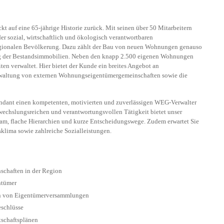
 auf eine 65-jährige Historie zurück. Mit seinen über 50 Mitarbeitern
r sozial, wirtschaftlich und ökologisch verantwortbaren
egionalen Bevölkerung. Dazu zählt der Bau von neuen Wohnungen genauso
ng der Bestandsimmobilien. Neben den knapp 2.500 eigenen Wohnungen
en verwaltet. Hier bietet der Kunde ein breites Angebot an
rwaltung von externen Wohnungseigentümergemeinschaften sowie die
dant einen kompetenten, motivierten und zuverlässigen WEG-Verwalter
echslungsreichen und verantwortungsvollen Tätigkeit bietet unser
eam, flache Hierarchien und kurze Entscheidungswege. Zudem erwartet Sie
bsklima sowie zahlreiche Sozialleistungen.
chaften in der Region
entümer
en von Eigentümerversammlungen
eschlüsse
tschaftsplänen