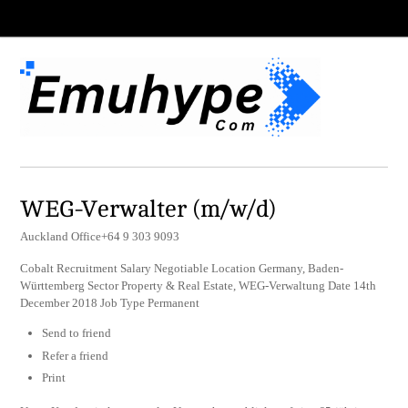
WEG-Verwalter (m/w/d)
Auckland Office+64 9 303 9093
Cobalt Recruitment Salary Negotiable Location Germany, Baden-
Württemberg Sector Property & Real Estate, WEG-Verwaltung Date 14th
December 2018 Job Type Permanent
Send to friend
Refer a friend
Print