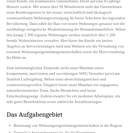
Unser Kunde, ein kommunales Unternehmen, blickt auf eine 65-jährige
Historie zurück. Mit seinen über 50 Mitarbeitern sieht das Unternehmen
seine Kernkompetenz in der sozial, wirtschaftlich und ökologisch
verantwortbaren Wohnungsversorgung für breite Schichten der regionalen
Bevölkerung. Dazu zählt der Bau von neuen Wohnungen genauso wie die
nachhaltige energetische Modernisierung der Bestandsimmobilien. Neben
den knapp 2.500 eigenen Wohnungen werden zusätzlich über 1.200
fremde Wohneinheiten verwaltet. Hier bietet der Kunde ein breites
Angebot an Serviceleistungen rund ums Wohnen wie die Verwaltung von
externen Wohnungseigentümergemeinschaften sowie die Mietverwaltung
für Dritte an.
Zum nächstmöglichen Zeitpunkt sucht unser Mandant einen
kompetenten, motivierten und zuverlässigen WEG-Verwalter (m/w) am
Standort Ludwigsburg. Neben einer abwechslungsreichen und
verantwortungsvollen Tätigkeit bietet unser Mandant ein engagiertes,
zukunftsorientiertes Team, flache Hierarchien und kurze
Entscheidungswege. Zudem erwartet Sie ein moderner Arbeitsplatz, ein
sehr gutes Betriebsklima sowie zahlreiche Sozialleistungen.
Das Aufgabengebiet
Betreuung von Wohnungseigentümergemeinschaften in der Region
Zentrale/-r Ansprechpartner/-in für die Eigentümer