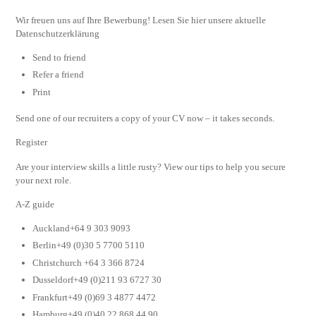
Wir freuen uns auf Ihre Bewerbung! Lesen Sie hier unsere aktuelle
Datenschutzerklärung
Send to friend
Refer a friend
Print
Send one of our recruiters a copy of your CV now – it takes seconds.
Register
Are your interview skills a little rusty? View our tips to help you secure
your next role.
A-Z guide
Auckland+64 9 303 9093
Berlin+49 (0)30 5 7700 5110
Christchurch +64 3 366 8724
Dusseldorf+49 (0)211 93 6727 30
Frankfurt+49 (0)69 3 4877 4472
Hamburg+49 (0)40 22 868 44 90