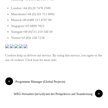
London +44 (0) 20 7478 2500
Manchester+44 (0) 161 711 0602
Munich+49 (0)89 215 4767 80
Singapore+65 6800 7922
Stuttgart+49 (0)711 219 540 30
Vienna+43 (0)1 226 7226
Cookies help us deliver our service. By using this service, you agree to the
use of cookies. Click here for more info.
«
Programme Manager (Global Projects)
»
WEG-Verwalter (m/w/d) mit der Perspektive auf Teamleitung