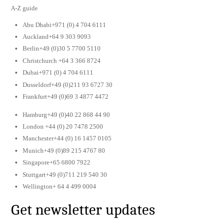
A-Z guide
Abu Dhabi+971 (0) 4 704 6111
Auckland+64 9 303 9093
Berlin+49 (0)30 5 7700 5110
Christchurch +64 3 366 8724
Dubai+971 (0) 4 704 6111
Dusseldorf+49 (0)211 93 6727 30
Frankfurt+49 (0)69 3 4877 4472
Hamburg+49 (0)40 22 868 44 90
London +44 (0) 20 7478 2500
Manchester+44 (0) 16 1457 0105
Munich+49 (0)89 215 4767 80
Singapore+65 6800 7922
Stuttgart+49 (0)711 219 540 30
Wellington+ 64 4 499 0004
Get newsletter updates