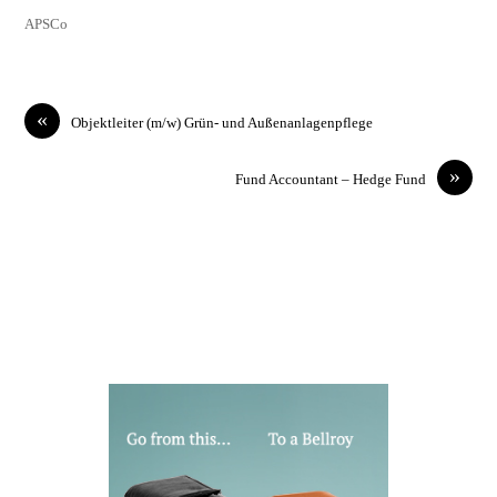
APSCo
«
Objektleiter (m/w) Grün- und Außenanlagenpflege
»
Fund Accountant – Hedge Fund