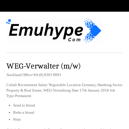
WEG-Verwalter (m/w)
Auckland Office+64 (0) 9303 9093
Cobalt Recruitment Salary Negotiable Location Germany, Hamburg Sector
Property & Real Estate, WEG-Verwaltung Date 17th January 2018 Job
Type Permanent
Send to friend
Refer a friend
Print