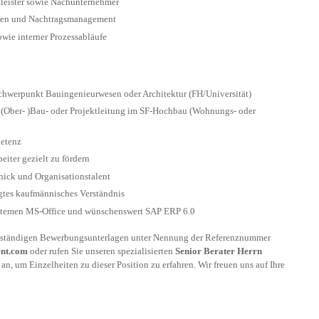
leister sowie Nachunternehmer
hen und Nachtragsmanagement
wie interner Prozessabläufe
chwerpunkt Bauingenieurwesen oder Architektur (FH/Universität)
 (Ober- )Bau- oder Projektleitung im SF-Hochbau (Wohnungs- oder
etenz
eiter gezielt zu fördern
ick und Organisationstalent
gtes kaufmännisches Verständnis
stemen MS-Office und wünschenswert SAP ERP 6.0
ollständigen Bewerbungsunterlagen unter Nennung der Referenznummer
nt.com
oder rufen Sie unseren spezialisierten
Senior Berater Herrn
an, um Einzelheiten zu dieser Position zu erfahren. Wir freuen uns auf Ihre