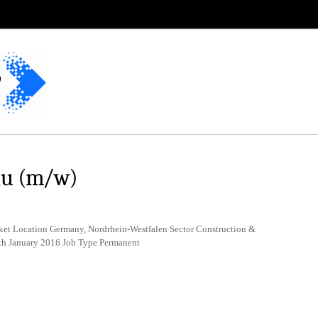
au (m/w)
aket Location Germany, Nordrhein-Westfalen Sector Construction &
th January 2016 Job Type Permanent