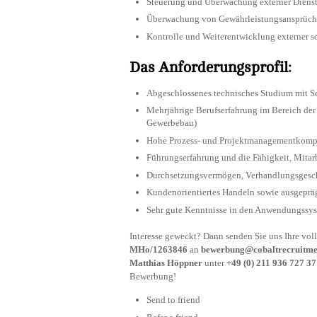
Steuerung und Überwachung externer Dienst
Überwachung von Gewährleistungsansprüc
Kontrolle und Weiterentwicklung externer so
Das Anforderungsprofil:
Abgeschlossenes technisches Studium mit S
Mehrjährige Berufserfahrung im Bereich der
Gewerbebau)
Hohe Prozess- und Projektmanagementkomp
Führungserfahrung und die Fähigkeit, Mitarb
Durchsetzungsvermögen, Verhandlungsgesch
Kundenorientiertes Handeln sowie ausgeprä
Sehr gute Kenntnisse in den Anwendungssy
Interesse geweckt? Dann senden Sie uns Ihre v
MHo/1263846
an
bewerbung@cobaltrecruitme
Matthias Höppner
unter
+49 (0) 211 936 727 37
Bewerbung!
Send to friend