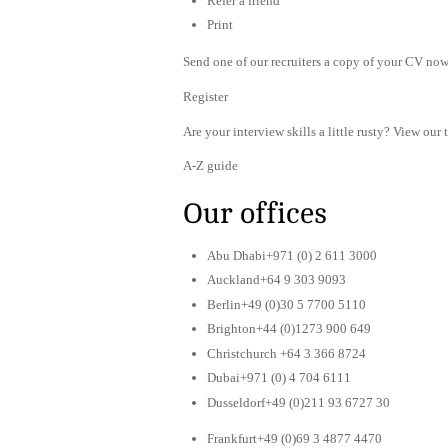
Refer a friend
Print
Send one of our recruiters a copy of your CV now 
Register
Are your interview skills a little rusty? View our 
A-Z guide
Our offices
Abu Dhabi+971 (0) 2 611 3000
Auckland+64 9 303 9093
Berlin+49 (0)30 5 7700 5110
Brighton+44 (0)1273 900 649
Christchurch +64 3 366 8724
Dubai+971 (0) 4 704 6111
Dusseldorf+49 (0)211 93 6727 30
Frankfurt+49 (0)69 3 4877 4470