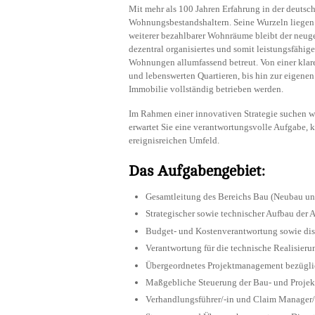
Mit mehr als 100 Jahren Erfahrung in der deutsc
Wohnungsbestandshaltern. Seine Wurzeln liegen
weiterer bezahlbarer Wohnräume bleibt der neuge
dezentral organisiertes und somit leistungsfähi
Wohnungen allumfassend betreut. Von einer klare
und lebenswerten Quartieren, bis hin zur eigene
Immobilie vollständig betrieben werden.
Im Rahmen einer innovativen Strategie suchen 
erwartet Sie eine verantwortungsvolle Aufgabe,
ereignisreichen Umfeld.
Das Aufgabengebiet:
Gesamtleitung des Bereichs Bau (Neubau u
Strategischer sowie technischer Aufbau der 
Budget- und Kostenverantwortung sowie disz
Verantwortung für die technische Realisier
Übergeordnetes Projektmanagement bezüglic
Maßgebliche Steuerung der Bau- und Projekt
Verhandlungsführer/-in und Claim Manager/