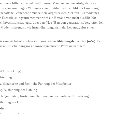
hen Immobilienwirtschaft gehört unser Mandant zu den erfolgreichsten
 im gemeinnützigen Wohnungsbau für Arbeitnehmer. Mit der Errichtung
schaffene Branchenprimus seinem altgesteckten Ziel treu. Als modernes,
ges Dienstleistungsunternehmen wird ein Bestand von mehr als 350.000
n Investitionsstrategie, über den (Neu-)Bau von generationsübergreifenden
n Modernisierung sowie Instandhaltung, kann der Lebenszyklus einer
wir zum nächstmöglichen Zeitpunkt einen
Abteilungsleiter Bau (m/w)
. Es
 kurze Entscheidungswege sowie dynamische Prozesse in einem
nd Aufstockung)
Abteilung
iplinarische und fachliche Führung der Mitarbeiter
ung/Ausführung der Planung
h Qualitäten, Kosten und Terminen in der baulichen Umsetzung
leitung vor Ort
-in