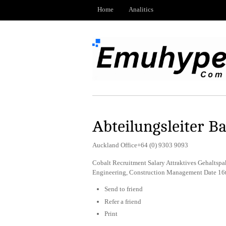
Home
Analitics
Abteilungsleiter B
Auckland Office+64 (0) 9303 9093
Cobalt Recruitment Salary Attraktives Gehaltsp
Engineering, Construction Management Date 16
Send to friend
Refer a friend
Print