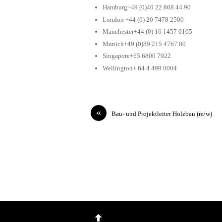
Hamburg+49 (0)40 22 868 44 90
London +44 (0) 20 7478 2500
Manchester+44 (0) 16 1457 0105
Munich+49 (0)89 215 4767 80
Singapore+65 6800 7922
Wellington+ 64 4 499 0004
«
Bau- und Projektleiter Holzbau (m/w)