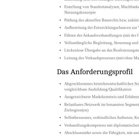
Erstellung von Standortanalysen, Machbarke
Nutzungskonzepte
Prüfung des aktuellen Baurechts bzw. zukü
Aufbereitung der Entwicklungschancen zur 
Führen der Ankaufsverhandlungen (mit der 
Vollumfängliche Begleitung, Steuerung und
Lückenlose Übergabe an das Realisierungst
Leitung des Verkaufsprozesses (mit/ohne Mak
Das Anforderungsprofil
Abgeschlossenes betriebswirtschaftliches S
vergleichbare Ausbildung/Qualifikation
Ausgezeichnete Marktkenntnis und Erfahru
Belastbares Netzwerk im benannten Segment 
Zielregion(en)
Selbstbewusstes, verbindliches Auftreten, 
Verhandlungskompetenz mit diplomatischem 
Abschlussstärke sowie die Fähigkeit, mit u