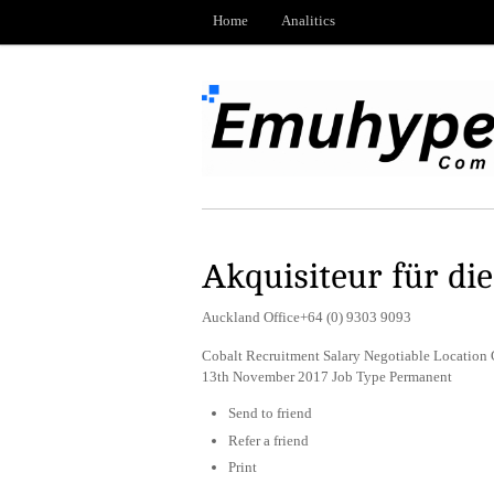
Home
Analitics
Akquisiteur für di
Auckland Office+64 (0) 9303 9093
Cobalt Recruitment Salary Negotiable Location 
13th November 2017 Job Type Permanent
Send to friend
Refer a friend
Print