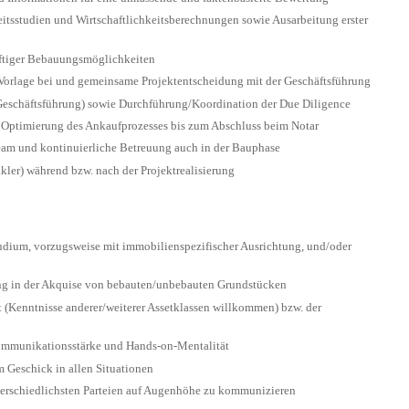
itsstudien und Wirtschaftlichkeitsberechnungen sowie Ausarbeitung erster
nftiger Bebauungsmöglichkeiten
Vorlage bei und gemeinsame Projektentscheidung mit der Geschäftsführung
Geschäftsführung) sowie Durchführung/Koordination der Due Diligence
 Optimierung des Ankaufprozesses bis zum Abschluss beim Notar
eam und kontinuierliche Betreuung auch in der Bauphase
ler) während bzw. nach der Projektrealisierung
tudium, vorzugsweise mit immobilienspezifischer Ausrichtung, und/oder
ng in der Akquise von bebauten/unbebauten Grundstücken
(Kenntnisse anderer/weiterer Assetklassen willkommen) bzw. der
Kommunikationsstärke und Hands-on-Mentalität
Geschick in allen Situationen
nterschiedlichsten Parteien auf Augenhöhe zu kommunizieren