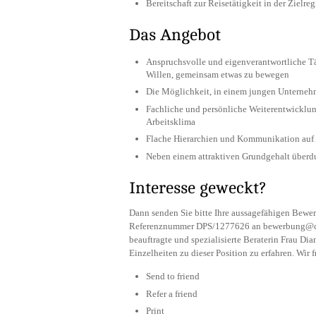
Bereitschaft zur Reisetätigkeit in der Zielre
Das Angebot
Anspruchsvolle und eigenverantwortliche Tä
Willen, gemeinsam etwas zu bewegen
Die Möglichkeit, in einem jungen Unterneh
Fachliche und persönliche Weiterentwicklu
Arbeitsklima
Flache Hierarchien und Kommunikation auf
Neben einem attraktiven Grundgehalt überd
Interesse geweckt?
Dann senden Sie bitte Ihre aussagefähigen Bewe
Referenznummer DPS/1277626 an
bewerbung@c
beauftragte und spezialisierte Beraterin Frau Di
Einzelheiten zu dieser Position zu erfahren. Wir
Send to friend
Refer a friend
Print