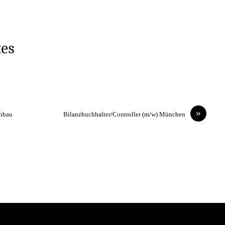
tes
»
enbau
Bilanzbuchhalter/Controller (m/w) München