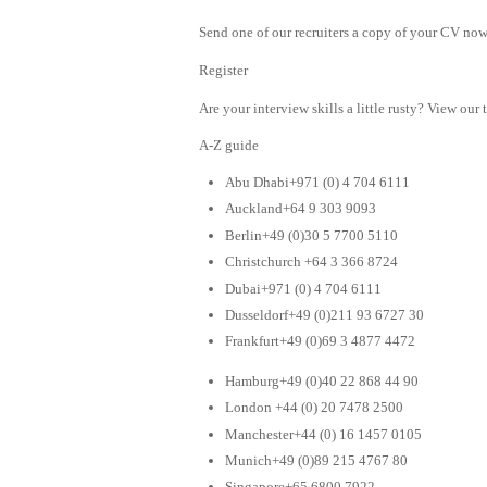
Send one of our recruiters a copy of your CV now 
Register
Are your interview skills a little rusty? View our 
A-Z guide
Abu Dhabi+971 (0) 4 704 6111
Auckland+64 9 303 9093
Berlin+49 (0)30 5 7700 5110
Christchurch +64 3 366 8724
Dubai+971 (0) 4 704 6111
Dusseldorf+49 (0)211 93 6727 30
Frankfurt+49 (0)69 3 4877 4472
Hamburg+49 (0)40 22 868 44 90
London +44 (0) 20 7478 2500
Manchester+44 (0) 16 1457 0105
Munich+49 (0)89 215 4767 80
Singapore+65 6800 7922