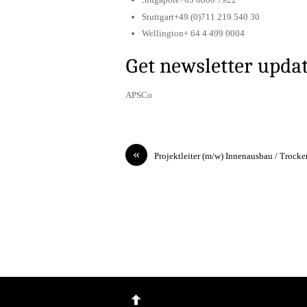
Stuttgart+49 (0)711 219 540 30
Wellington+ 64 4 499 0004
Get newsletter upda
APSCo
«
Projektleiter (m/w) Innenausbau / Trock