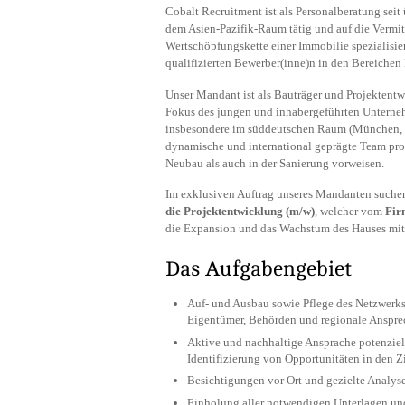
Cobalt Recruitment ist als Personalberatung seit
dem Asien-Pazifik-Raum tätig und auf die Vermi
Wertschöpfungskette einer Immobilie spezialisi
qualifizierten Bewerber(inne)n in den Bereiche
Unser Mandant ist als Bauträger und Projektent
Fokus des jungen und inhabergeführten Unternehme
insbesondere im süddeutschen Raum (München, St
dynamische und international geprägte Team prof
Neubau als auch in der Sanierung vorweisen.
Im exklusiven Auftrag unseres Mandanten suche
die Projektentwicklung (m/w)
, welcher vom
Fir
die Expansion und das Wachstum des Hauses mit
Das Aufgabengebiet
Auf- und Ausbau sowie Pflege des Netzwerks
Eigentümer, Behörden und regionale Anspre
Aktive und nachhaltige Ansprache potenzie
Identifizierung von Opportunitäten in den Z
Besichtigungen vor Ort und gezielte Analyse
Einholung aller notwendigen Unterlagen und