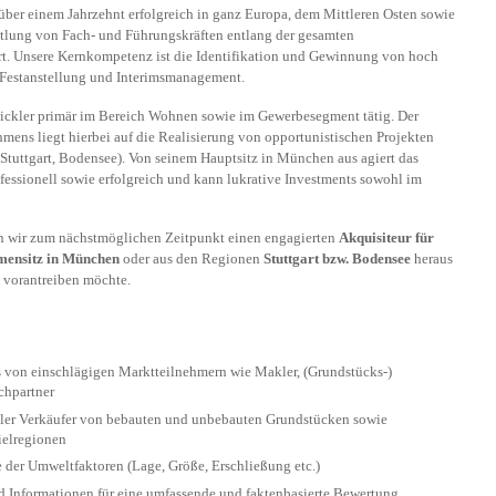
 über einem Jahrzehnt erfolgreich in ganz Europa, dem Mittleren Osten sowie
ttlung von Fach- und Führungskräften entlang der gesamten
ert. Unsere Kernkompetenz ist die Identifikation und Gewinnung von hoch
n Festanstellung und Interimsmanagement.
wickler primär im Bereich Wohnen sowie im Gewerbesegment tätig. Der
ns liegt hierbei auf die Realisierung von opportu­nis­ti­schen Projekten
uttgart, Bodensee). Von seinem Haupt­sitz in München aus agiert das
essionell sowie erfolgreich und kann lukrative Investments sowohl im
n wir zum nächstmöglichen Zeitpunkt einen engagierten
Akquisiteur für
mensitz in München
oder aus den Regionen
Stuttgart bzw. Bodensee
heraus
 vorantreiben möchte.
 von einschlägigen Marktteilnehmern wie Makler, (Grundstücks-)​
chpartner
ller Verkäufer von bebauten und unbebauten Grundstücken sowie
ielregionen
 der Umweltfaktoren (Lage, Größe, Erschließung etc.)
 Informationen für eine umfassende und faktenbasierte Bewertung