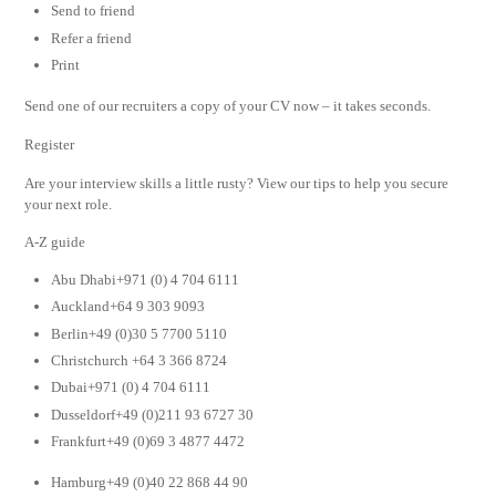
Send to friend
Refer a friend
Print
Send one of our recruiters a copy of your CV now – it takes seconds.
Register
Are your interview skills a little rusty? View our tips to help you secure
your next role.
A-Z guide
Abu Dhabi+971 (0) 4 704 6111
Auckland+64 9 303 9093
Berlin+49 (0)30 5 7700 5110
Christchurch +64 3 366 8724
Dubai+971 (0) 4 704 6111
Dusseldorf+49 (0)211 93 6727 30
Frankfurt+49 (0)69 3 4877 4472
Hamburg+49 (0)40 22 868 44 90