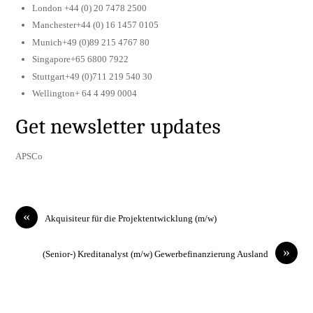
London +44 (0) 20 7478 2500
Manchester+44 (0) 16 1457 0105
Munich+49 (0)89 215 4767 80
Singapore+65 6800 7922
Stuttgart+49 (0)711 219 540 30
Wellington+ 64 4 499 0004
Get newsletter updates
APSCo
«
Akquisiteur für die Projektentwicklung (m/w)
»
(Senior-) Kreditanalyst (m/w) Gewerbefinanzierung Ausland