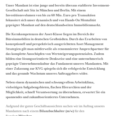
Unser Mandant ist eine junge und bereits überaus etablierte Investment-
Gesellschaft mit Sitz in München und Berlin. Mit einem
Investitionsvolumen von bis zu 60 Mio. Euro pro Transaktion
fokussiert sich unser dynamisch und von Hands-On Mentalität
geprägter Mandant auf den deutschlandweiten Immobilienmarkt.
Die Kernkompetenzen der Asset-Klasse liegen im Bereich der
Büroimmobilien in deutschen Großstädten. Durch das Erarbeiten von
konzeptionell und perspektivisch ausgerichteten Asset Management
Strategien gilt man mittlerweile als renommierter Ansprechpartner für
das komplette Ausschöpfen von Wertsteigerungspotenzialen. Zudem
bilden eine lösungsorientierte Denkweise und eine unternehmerisch
geprägte Unternehmenskultur das Fundament unseres Mandanten.
Mit
einer Zulassung zur KVG spiegeln sich die erfolgreiche Entwicklung
und das gesunde Wachstum unseres Auftraggebers wider.
Neben einem dynamischen und schwungvollem Arbeitsklima,
vielseitigen Aufgabengebieten, flachen Hierarchien und der
Möglichkeit, schnell Verantwortung zu übernehmen, erwartet Sie ein
spannendes und zukunftsorientiertes Unternehmen.
Aufgrund der guten Geschäftsaussichten suchen wir im Auftrag unseres
Mandanten nach einem
Bilanzbuchhalter (m/w)
für den
Standort
München
.