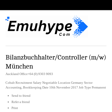
Bilanzbuchhalter/Controller (m/w)
München
Auckland Office+64 (0) 9303 9093
Cobalt Recruitment Salary Negotiable Location Germany Sector
Accounting, Bookkeeping Date 10th November 2017 Job Type Permanent
Send to friend
Refer a friend
Print