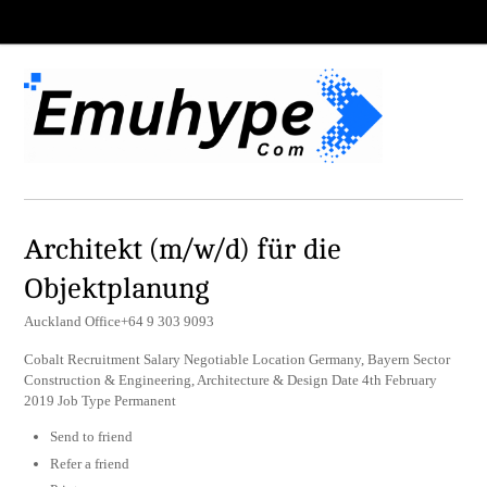
Architekt (m/w/d) für die
Objektplanung
Auckland Office+64 9 303 9093
Cobalt Recruitment Salary Negotiable Location Germany, Bayern Sector
Construction & Engineering, Architecture & Design Date 4th February
2019 Job Type Permanent
Send to friend
Refer a friend