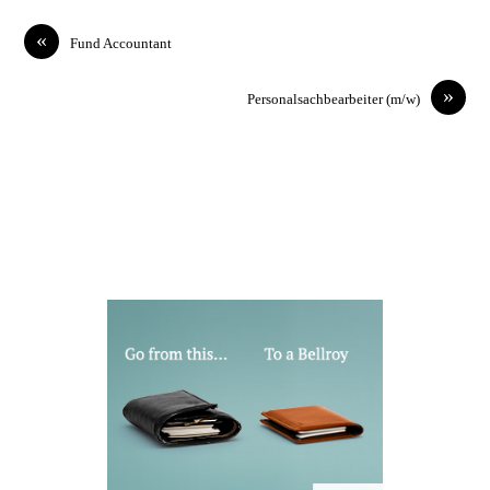
«
Fund Accountant
»
Personalsachbearbeiter (m/w)