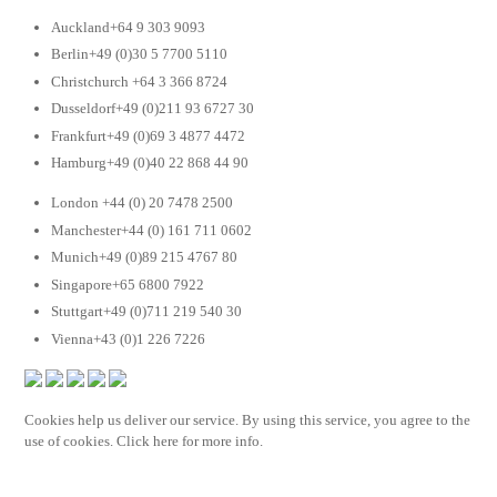
Auckland+64 9 303 9093
Berlin+49 (0)30 5 7700 5110
Christchurch +64 3 366 8724
Dusseldorf+49 (0)211 93 6727 30
Frankfurt+49 (0)69 3 4877 4472
Hamburg+49 (0)40 22 868 44 90
London +44 (0) 20 7478 2500
Manchester+44 (0) 161 711 0602
Munich+49 (0)89 215 4767 80
Singapore+65 6800 7922
Stuttgart+49 (0)711 219 540 30
Vienna+43 (0)1 226 7226
Cookies help us deliver our service. By using this service, you agree to the
use of cookies. Click here for more info.