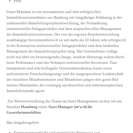
Print
Unser Mandant ist ein renommiertes und sehr erfolgreiches
Immobilienunternehmen aus Hamburg mit langjähriger Erfahrung in der
umfassenden Immobilienprojektentwicklung, der Vermarktung
institutioneller Anlageprodukte und dem anspruchsvollen Management
der Immobilieninvestitionen. Der von der eigenen Projektentwicklung
unabhängige Investmentbereich ist seit mehr als 10 Jahren sehr erfolgreich
in der Konzeption institutioneller Anlageprodukte und dem laufenden
Management der Immobilienprojekte tätig. Das Unternehmen verfügt
nicht nur über ein herausragendes Image, sondern überzeugt zudem durch
beste Performance und das Vertrauen institutioneller Investoren. Eine
transparente und sehr kollegiale Unternehmenskultur, kurze sowie
zielorientierte Entscheidungswege und die ausgesprochene Leidenschaft
der einzelnen Mitarbeiterinnen und Mitarbeiter prägen den guten Ruf
unseres Mandanten, der vorrangig am deutschen und mitteleuropäischen
Immobilienmarkt agiert.
Zur Weiterentwicklung des Teams im Asset Management suchen wir am
Standort
Hamburg
einen
Asset Manager (m/w/d) für
Gewerbeimmobilien.
Das Aufgabengebiet
Eigenverantwortliche und strategische Betreuung von