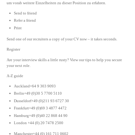
um vorab weitere Einzelheiten zu dieser Position zu erfahren.
Send to friend
Refer a friend
Print
Send one of our recruiters a copy of your CV now – it takes seconds.
Register
Are your interview skills a little rusty? View our tips to help you secure
your next role.
A-Z guide
Auckland+64 9 303 9093
Berlin+49 (0)30 5 7700 5110
Dusseldorf+49 (0)211 93 6727 30
Frankfurt+49 (0)69 3 4877 4472
Hamburg+49 (0)40 22 868 44 90
London +44 (0) 20 7478 2500
Manchester+44 (0) 161 711 0602