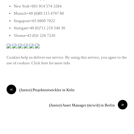
New York+001 914 574 3284
Munich+49 (0)89 215 4767 80
Singapore+65 6800 7922
Stuttgart+49 (0)711 219 540 30
Vienna+43 (0)1 226 7226
Cookies help us deliver our service. By using this service, you agree to the
use of cookies. Click here for more info.
«
(Junior) Projektentwickler in Köln
»
(Junior) Asset Manager (m/w/d) in Berlin