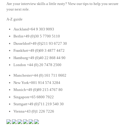
Are your interview skills a little rusty? View our tips to help you secure
your next role.
A-Z guide
Auckland+64 9 303 9093
Berlin+49 (0)30 5 7700 5110
Dusseldorf+49 (0)211 93 6727 30
Frankfurt+49 (0)69 3 4877 4472
Hamburg+49 (0)40 22 868 44 90
London +44 (0) 20 7478 2500
Manchester+44 (0) 161 711 0602
New York+001 914 574 3284
Munich+49 (0)89 215 4767 80
Singapore+65 6800 7922
Stuttgart+49 (0)711 219 540 30
Vienna+43 (0)1 226 7226