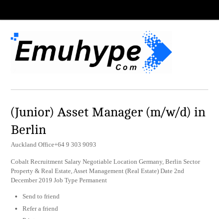
(Junior) Asset Manager (m/w/d) in
Berlin
Auckland Office+64 9 303 9093
Cobalt Recruitment Salary Negotiable Location Germany, Berlin Sector
Property & Real Estate, Asset Management (Real Estate) Date 2nd
December 2019 Job Type Permanent
Send to friend
Refer a friend