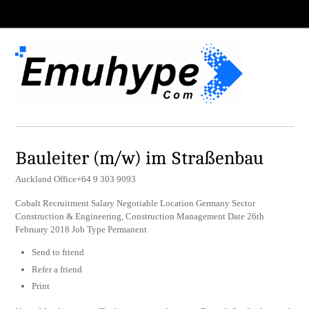
Bauleiter (m/w) im Straßenbau
Auckland Office+64 9 303 9093
Cobalt Recruitment Salary Negotiable Location Germany Sector
Construction & Engineering, Construction Management Date 26th
February 2018 Job Type Permanent
Send to friend
Refer a friend
Print