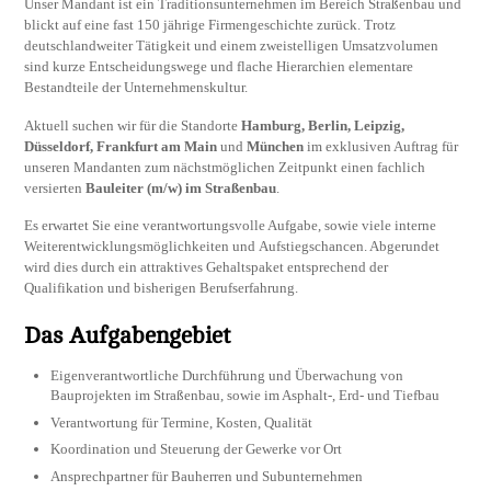
Unser Mandant ist ein Traditionsunternehmen im Bereich Straßenbau und
blickt auf eine fast 150 jährige Firmengeschichte zurück. Trotz
deutschlandweiter Tätigkeit und einem zweistelligen Umsatzvolumen
sind kurze Entscheidungswege und flache Hierarchien elementare
Bestandteile der Unternehmenskultur.
Aktuell suchen wir für die Standorte
Hamburg, Berlin, Leipzig,
Düsseldorf, Frankfurt am Main
und
München
im exklusiven Auftrag für
unseren Mandanten zum nächstmöglichen Zeitpunkt einen fachlich
versierten
Bauleiter (m/w) im Straßenbau
.
Es erwartet Sie eine verantwortungsvolle Aufgabe, sowie viele interne
Weiterentwicklungsmöglichkeiten und Aufstiegschancen. Abgerundet
wird dies durch ein attraktives Gehaltspaket entsprechend der
Qualifikation und bisherigen Berufserfahrung.
Das Aufgabengebiet
Eigenverantwortliche Durchführung und Überwachung von
Bauprojekten im Straßenbau, sowie im Asphalt-, Erd- und Tiefbau
Verantwortung für Termine, Kosten, Qualität
Koordination und Steuerung der Gewerke vor Ort
Ansprechpartner für Bauherren und Subunternehmen