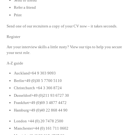
Send to friend
Refer a friend
Print
Send one of our recruiters a copy of your CV now – it takes seconds.
Register
Are your interview skills a little rusty? View our tips to help you secure
your next role.
A-Z guide
Auckland+64 9 303 9093
Berlin+49 (0)30 5 7700 5110
Christchurch +64 3 366 8724
Dusseldorf+49 (0)211 93 6727 30
Frankfurt+49 (0)69 3 4877 4472
Hamburg+49 (0)40 22 868 44 90
London +44 (0) 20 7478 2500
Manchester+44 (0) 161 711 0602