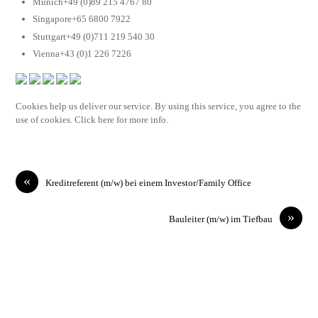
Munich+49 (0)89 215 4767 80
Singapore+65 6800 7922
Stuttgart+49 (0)711 219 540 30
Vienna+43 (0)1 226 7226
Cookies help us deliver our service. By using this service, you agree to the
use of cookies. Click here for more info.
«
Kreditreferent (m/w) bei einem Investor/Family Office
»
Bauleiter (m/w) im Tiefbau