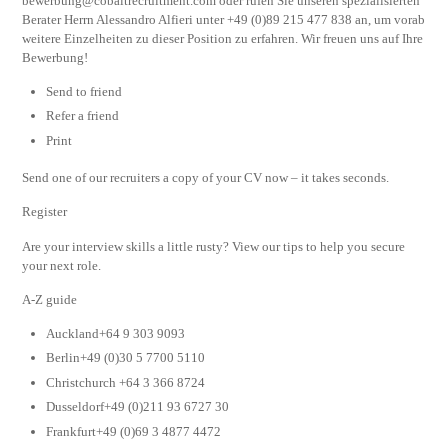
bewerbung@cobaltrecruitment.com
oder rufen Sie unseren spezialisierten
Berater Herrn Alessandro Alfieri unter +49 (0)89 215 477 838 an, um vorab
weitere Einzelheiten zu dieser Position zu erfahren. Wir freuen uns auf Ihre
Bewerbung!
Send to friend
Refer a friend
Print
Send one of our recruiters a copy of your CV now – it takes seconds.
Register
Are your interview skills a little rusty? View our tips to help you secure
your next role.
A-Z guide
Auckland+64 9 303 9093
Berlin+49 (0)30 5 7700 5110
Christchurch +64 3 366 8724
Dusseldorf+49 (0)211 93 6727 30
Frankfurt+49 (0)69 3 4877 4472