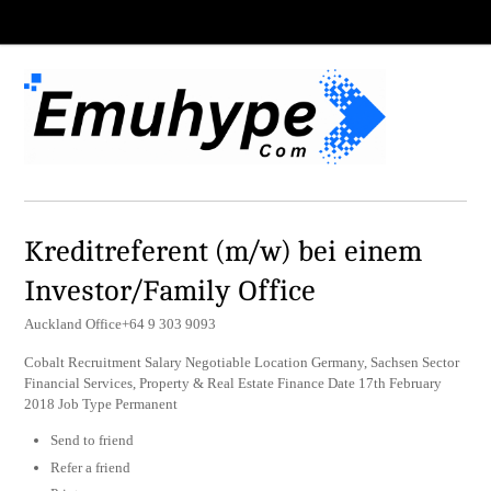
Kreditreferent (m/w) bei einem
Investor/Family Office
Auckland Office+64 9 303 9093
Cobalt Recruitment Salary Negotiable Location Germany, Sachsen Sector
Financial Services, Property & Real Estate Finance Date 17th February
2018 Job Type Permanent
Send to friend
Refer a friend