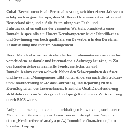
Print
Cobalt Recruitment ist als Personalberatung seit über einem Jahrzehnt
erfolgreich in ganz Europa, dem Mittleren Osten sowie Australien und
Neuseeland tätig und auf die Vermittlung von Fach- und
Führungskräften entlang der gesamten Wertschöpfungskette einer
Immobilie spezialisiert. Unsere Kernkompetenz ist die Identifikation
und Gewinnung von hoch qualifizierten Bewerbern in den Bereichen
Festanstellung und Interim Management.
Unser Mandant ist ein aufstrebendes Immobilienunternehmen, das für
verschiedene nationale und internationale Auftraggeber tätig ist. Zu
den Kunden gehören namhafte Fondsgesellschaften und
Immobilieninvestoren weltweit. Neben den Schwerpunkten des Asset-
und Investment Managements, zählt unter Anderem auch die Struktur-
und Ablaufberatung sowie das Controlling und Reporting zu den
Kerntätigkeiten des Unternehmens. Eine hohe Qualitätsorientierung
steht dabei stets im Vordergrund und spiegelt sich in der Zertifizierung
durch RICS wider.
Aufgrund der sehr positiven und nachhaltigen Entwicklung sucht unser
Mandant zur Verstärkung des Teams zum nächstmöglichen Zeitpunkt
einen „
Kreditreferent/-analyst (m/w)
Immobilienfinanzierung“ am
Standort Leipzig.