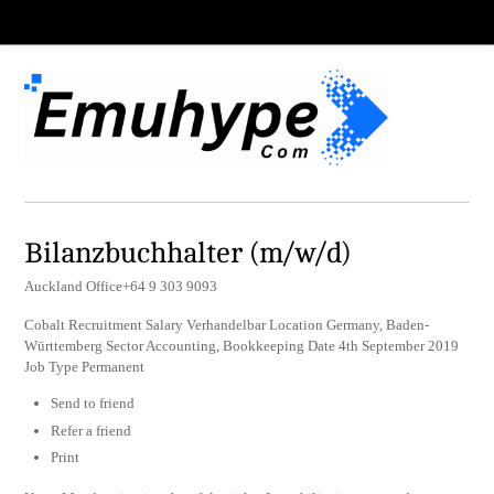
Bilanzbuchhalter (m/w/d)
Auckland Office+64 9 303 9093
Cobalt Recruitment Salary Verhandelbar Location Germany, Baden-
Württemberg Sector Accounting, Bookkeeping Date 4th September 2019
Job Type Permanent
Send to friend
Refer a friend
Print