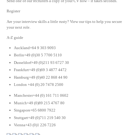
Send one of our recruiters a copy of your CV now – it takes seconds.
Register
Are your interview skills a little rusty? View our tips to help you secure
your next role.
A-Z guide
Auckland+64 9 303 9093
Berlin+49 (0)30 5 7700 5110
Dusseldorf+49 (0)211 93 6727 30
Frankfurt+49 (0)69 3 4877 4472
Hamburg+49 (0)40 22 868 44 90
London +44 (0) 20 7478 2500
Manchester+44 (0) 161 711 0602
Munich+49 (0)89 215 4767 80
Singapore+65 6800 7922
Stuttgart+49 (0)711 219 540 30
Vienna+43 (0)1 226 7226