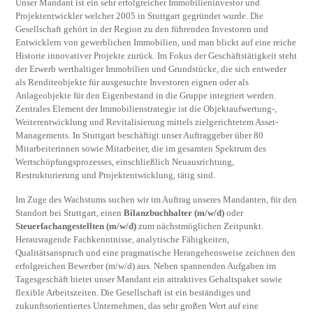
Unser Mandant ist ein sehr erfolgreicher Immobilieninvestor und
Projektentwickler welcher 2005 in Stuttgart gegründet wurde. Die
Gesellschaft gehört in der Region zu den führenden Investoren und
Entwicklern von gewerblichen Immobilien, und man blickt auf eine reiche
Historie innovativer Projekte zurück. Im Fokus der Geschäftstätigkeit steht
der Erwerb werthaltiger Immobilien und Grundstücke, die sich entweder
als Renditeobjekte für ausgesuchte Investoren eignen oder als
Anlageobjekte für den Eigenbestand in die Gruppe integriert werden.
Zentrales Element der Immobilienstrategie ist die Objektaufwertung-,
Weiterentwicklung und Revitalisierung mittels zielgerichtetem Asset-
Managements. In Stuttgart beschäftigt unser Auftraggeber über 80
Mitarbeiterinnen sowie Mitarbeiter, die im gesamten Spektrum des
Wertschöpfungsprozesses, einschließlich Neuausrichtung,
Restrukturierung und Projektentwicklung, tätig sind.
Im Zuge des Wachstums suchen wir im Auftrag unseres Mandanten, für den
Standort bei Stuttgart, einen
Bilanzbuchhalter (m/w/d)
oder
Steuerfachangestellten (m/w/d)
zum nächstmöglichen Zeitpunkt.
Herausragende Fachkenntnisse, analytische Fähigkeiten,
Qualitätsanspruch und eine pragmatische Herangehensweise zeichnen den
erfolgreichen Bewerber (m/w/d) aus. Neben spannenden Aufgaben im
Tagesgeschäft bietet unser Mandant ein attraktives Gehaltspaket sowie
flexible Arbeitszeiten. Die Gesellschaft ist ein beständiges und
zukunftsorientiertes Unternehmen, das sehr großen Wert auf eine