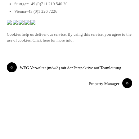
Stuttgart+49 (0)711 219 540 30
Vienna+43 (0)1 226 7226
Cookies help us deliver our service. By using this service, you agree to the
use of cookies. Click here for more info.
«
WEG-Verwalter (m/w/d) mit der Perspektive auf Teamleitung
»
Property Manager