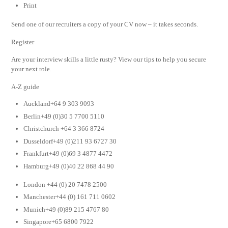
Print
Send one of our recruiters a copy of your CV now – it takes seconds.
Register
Are your interview skills a little rusty? View our tips to help you secure
your next role.
A-Z guide
Auckland+64 9 303 9093
Berlin+49 (0)30 5 7700 5110
Christchurch +64 3 366 8724
Dusseldorf+49 (0)211 93 6727 30
Frankfurt+49 (0)69 3 4877 4472
Hamburg+49 (0)40 22 868 44 90
London +44 (0) 20 7478 2500
Manchester+44 (0) 161 711 0602
Munich+49 (0)89 215 4767 80
Singapore+65 6800 7922