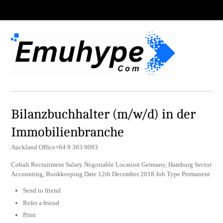
Bilanzbuchhalter (m/w/d) in der
Immobilienbranche
Auckland Office+64 9 303 9093
Cobalt Recruitment Salary Negotiable Location Germany, Hamburg Sector
Accounting, Bookkeeping Date 12th December 2018 Job Type Permanent
Send to friend
Refer a friend
Print