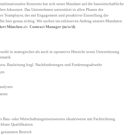
 multinationalen Konzerns hat sich unser Mandant auf die bauwirtschaftliche
ten fokussiert. Das Unternehmen unterstützt in allen Phasen der
er Teamplayer, der mit Engagement und proaktiver Einstellung die
 Sie hier genau richtig. Wir suchen im exklusiven Auftrag unseres Mandaten
dort München
als
Contract Manager (m/w/d)
.
hl in strategischer als auch in operativer Hinsicht sowie Unterstützung
hematik
 bzw. Bauleitung bzgl. Nachforderungen und Forderungsabwehr
gen
analysen
mente
es Bau- oder Wirtschaftsingenieurwesens idealerweise mit Fachrichtung
chbare Qualifikation
n genannten Bereich