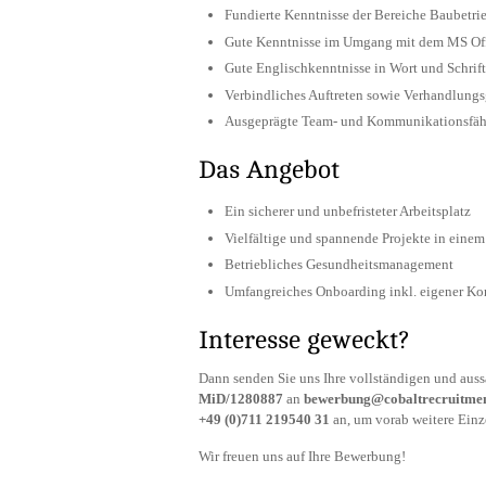
Fundierte Kenntnisse der Bereiche Baubetri
Gute Kenntnisse im Umgang mit dem MS Off
Gute Englischkenntnisse in Wort und Schrift
Verbindliches Auftreten sowie Verhandlung
Ausgeprägte Team- und Kommunikationsfäh
Das Angebot
Ein sicherer und unbefristeter Arbeitsplatz
Vielfältige und spannende Projekte in eine
Betriebliches Gesundheitsmanagement
Umfangreiches Onboarding inkl. eigener K
Interesse geweckt?
Dann senden Sie uns Ihre vollständigen und au
MiD/1280887
an
bewerbung@cobaltrecruitme
+49 (0)711 219540 31
an, um vorab weitere Einze
Wir freuen uns auf Ihre Bewerbung!