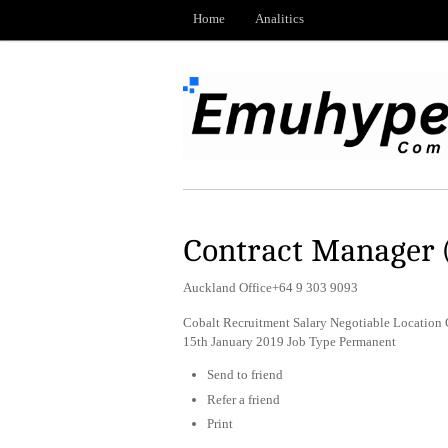
Home
Analitics
Contract Manager 
Auckland Office+64 9 303 9093
Cobalt Recruitment Salary Negotiable Location
15th January 2019 Job Type Permanent
Send to friend
Refer a friend
Print