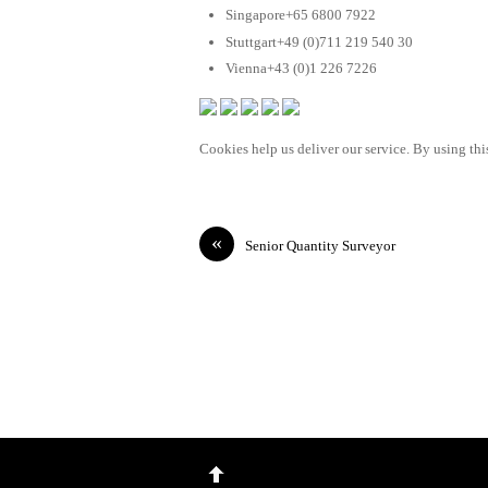
Singapore+65 6800 7922
Stuttgart+49 (0)711 219 540 30
Vienna+43 (0)1 226 7226
Cookies help us deliver our service. By using this
«
Senior Quantity Surveyor