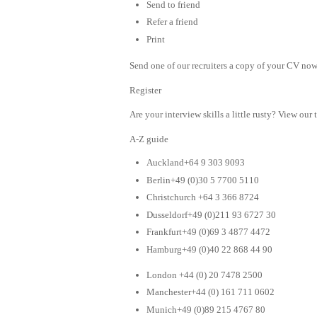
Send to friend
Refer a friend
Print
Send one of our recruiters a copy of your CV now 
Register
Are your interview skills a little rusty? View our 
A-Z guide
Auckland+64 9 303 9093
Berlin+49 (0)30 5 7700 5110
Christchurch +64 3 366 8724
Dusseldorf+49 (0)211 93 6727 30
Frankfurt+49 (0)69 3 4877 4472
Hamburg+49 (0)40 22 868 44 90
London +44 (0) 20 7478 2500
Manchester+44 (0) 161 711 0602
Munich+49 (0)89 215 4767 80