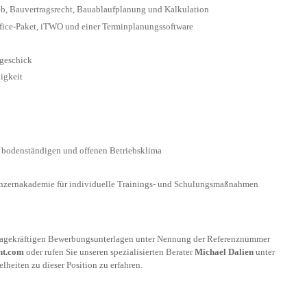
eb, Bauvertragsrecht, Bauablaufplanung und Kalkulation
ice-Paket, iTWO und einer Terminplanungssoftware
sgeschick
igkeit
m bodenständigen und offenen Betriebsklima
onzernakademie für individuelle Trainings- und Schulungsmaßnahmen
ssagekräftigen Bewerbungsunterlagen unter Nennung der Referenznummer
nt.com
oder rufen Sie unseren spezialisierten Berater
Michael Dalien
unter
lheiten zu dieser Position zu erfahren.