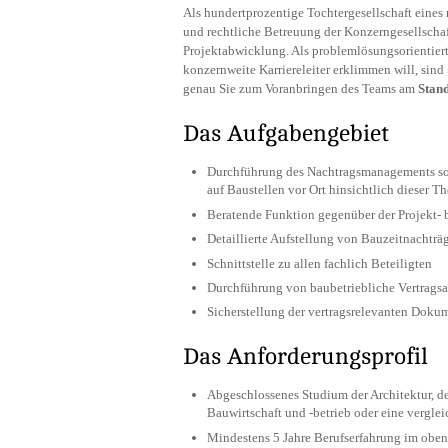
Als hundertprozentige Tochtergesellschaft eines
und rechtliche Betreuung der Konzerngesellschaf
Projektabwicklung. Als problemlösungsorientiert
konzernweite Karriereleiter erklimmen will, sind
genau Sie zum Voranbringen des Teams am
Stan
Das Aufgabengebiet
Durchführung des Nachtragsmanagements sowo
auf Baustellen vor Ort hinsichtlich dieser T
Beratende Funktion gegenüber der Projekt-
Detaillierte Aufstellung von Bauzeitnachträ
Schnittstelle zu allen fachlich Beteiligten
Durchführung von baubetriebliche Vertrags
Sicherstellung der vertragsrelevanten Doku
Das Anforderungsprofil
Abgeschlossenes Studium der Architektur, d
Bauwirtschaft und -betrieb oder eine verglei
Mindestens 5 Jahre Berufserfahrung im obe