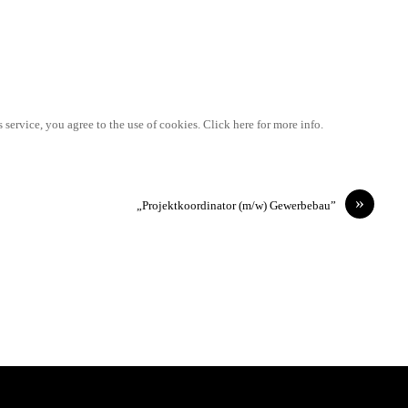
 service, you agree to the use of cookies. Click here for more info.
»
„Projektkoordinator (m/w) Gewerbebau”