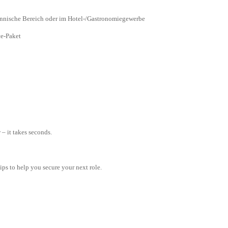
nische Bereich oder im Hotel-/Gastronomiegewerbe
e-Paket
– it takes seconds.
tips to help you secure your next role.