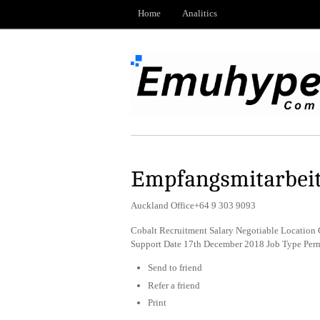
Home
Analitics
Empfangsmitarbeit
Auckland Office+64 9 303 9093
Cobalt Recruitment Salary Negotiable Location 
Support Date 17th December 2018 Job Type Per
Send to friend
Refer a friend
Print