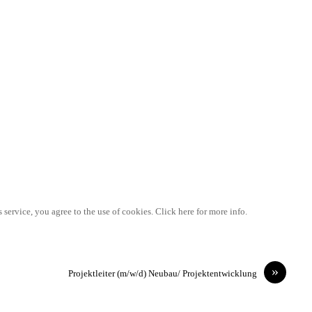
 service, you agree to the use of cookies. Click here for more info.
»
Projektleiter (m/w/d) Neubau/ Projektentwicklung