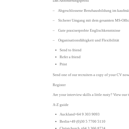
Das Anforderungsprofil
– Abgeschlossene Berufsausbildung im kaufmän
– Sicherer Umgang mit dem gesamten MS-Offic
– Gute praxiserprobte Englischkenntnisse
– Organisationsfähigkeit und Flexibilität
Send to friend
Refer a friend
Print
Send one of our recruiters a copy of your CV now 
Register
Are your interview skills a little rusty? View our 
A-Z guide
Auckland+64 9 303 9093
Berlin+49 (0)30 5 7700 5110
Christchurch +64 3 366 8724