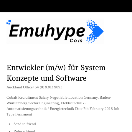
Entwickler (m/w) für System-
Konzepte und Software
Auckland Office+64 (0) 9303 9093
Cobalt Recruitment Salary Negotiable Location Germany, Baden-
Württemberg Sector Engineering, Elektrotechnik /
Automatisierungstechnik / Energietechnik Date 7th February 2018 Job
Type Permanent
Send to friend
Refer a friend