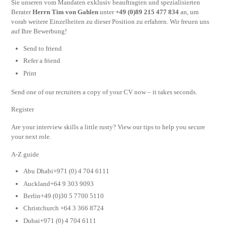
Sie unseren vom Mandaten exklusiv beauftragten und spezialisierten
Berater
Herrn Tim von Gahlen
unter
+49 (0)89 215 477 834
an, um
vorab weitere Einzelheiten zu dieser Position zu erfahren. Wir freuen uns
auf Ihre Bewerbung!
Send to friend
Refer a friend
Print
Send one of our recruiters a copy of your CV now – it takes seconds.
Register
Are your interview skills a little rusty? View our tips to help you secure
your next role.
A-Z guide
Abu Dhabi+971 (0) 4 704 6111
Auckland+64 9 303 9093
Berlin+49 (0)30 5 7700 5110
Christchurch +64 3 366 8724
Dubai+971 (0) 4 704 6111