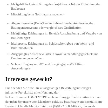
Maßgebliche Unterstützung des Projektteams bei der Einhaltung der
Baukosten
Mitwirkung beim Nachtragsmanagement
Abgeschlossenes (Fach-)Hochschulstudium der Architektur, des
Bauingenieurwesens oder ver­gleich­bare Qualifikation
Mehrjährige Erfahrungen im Bereich Aus­schrei­bung und Vergabe von
Bauleistungen
Idealerweise Erfahrungen im Schlüsselfertigbau von Wohn- und
Büroimmobilien
Ausgeprägtes Kostenbewusstsein sowie Ver­hand­lungs­geschick und
Durchsetzungsvermögen
Sicherer Umgang mit AVA und den gängigen MS-Office-
Anwendungen
Interesse geweckt?
Dann senden Sie bitte Ihre aussagefähigen Bewerbungsunterlagen
inklusive Projektliste unter Nennung der
Referenznummer
CMz/1275399
an
bewerbung@cobaltrecruitment.com
o
der rufen Sie unsere vom Mandaten exklusiv beauftragte und spezialisierte
Beraterin Claudia Matzke unter +49 (0)40 22 868 4492 an, um vorab