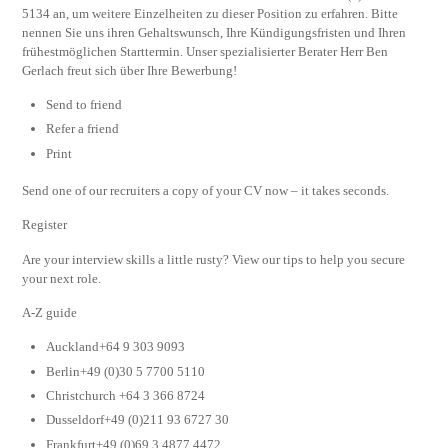
5134 an, um weitere Einzelheiten zu dieser Position zu erfahren. Bitte
nennen Sie uns ihren Gehaltswunsch, Ihre Kündigungsfristen und Ihren
frühestmöglichen Starttermin. Unser spezialisierter Berater Herr Ben
Gerlach freut sich über Ihre Bewerbung!
Send to friend
Refer a friend
Print
Send one of our recruiters a copy of your CV now – it takes seconds.
Register
Are your interview skills a little rusty? View our tips to help you secure
your next role.
A-Z guide
Auckland+64 9 303 9093
Berlin+49 (0)30 5 7700 5110
Christchurch +64 3 366 8724
Dusseldorf+49 (0)211 93 6727 30
Frankfurt+49 (0)69 3 4877 4472