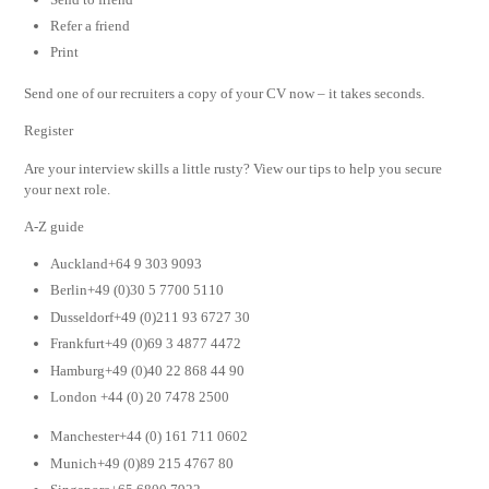
Refer a friend
Print
Send one of our recruiters a copy of your CV now – it takes seconds.
Register
Are your interview skills a little rusty? View our tips to help you secure
your next role.
A-Z guide
Auckland+64 9 303 9093
Berlin+49 (0)30 5 7700 5110
Dusseldorf+49 (0)211 93 6727 30
Frankfurt+49 (0)69 3 4877 4472
Hamburg+49 (0)40 22 868 44 90
London +44 (0) 20 7478 2500
Manchester+44 (0) 161 711 0602
Munich+49 (0)89 215 4767 80