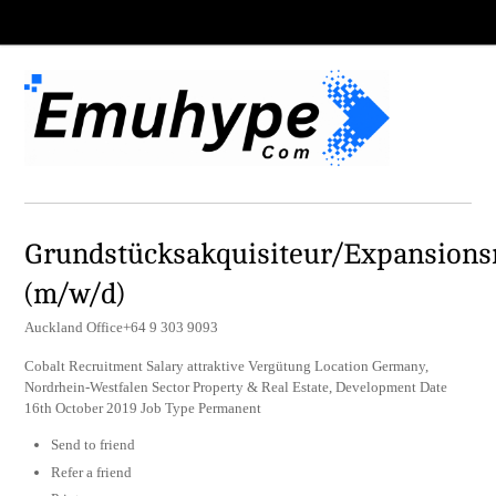
Grundstücksakquisiteur/Expansion
(m/w/d)
Auckland Office+64 9 303 9093
Cobalt Recruitment Salary attraktive Vergütung Location Germany,
Nordrhein-Westfalen Sector Property & Real Estate, Development Date
16th October 2019 Job Type Permanent
Send to friend
Refer a friend