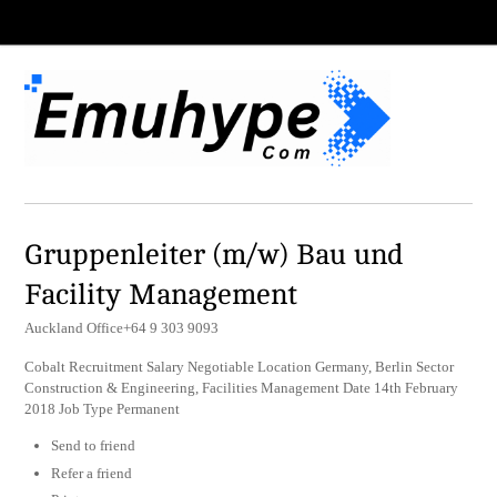
Gruppenleiter (m/w) Bau und
Facility Management
Auckland Office+64 9 303 9093
Cobalt Recruitment Salary Negotiable Location Germany, Berlin Sector
Construction & Engineering, Facilities Management Date 14th February
2018 Job Type Permanent
Send to friend
Refer a friend