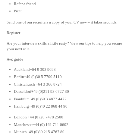
Refer a friend
Print
Send one of our recruiters a copy of your CV now – it takes seconds.
Register
Are your interview skills a little rusty? View our tips to help you secure
your next role.
A-Z guide
Auckland+64 9 303 9093
Berlin+49 (0)30 5 7700 5110
Christchurch +64 3 366 8724
Dusseldorf+49 (0)211 93 6727 30
Frankfurt+49 (0)69 3 4877 4472
Hamburg+49 (0)40 22 868 44 90
London +44 (0) 20 7478 2500
Manchester+44 (0) 161 711 0602
Munich+49 (0)89 215 4767 80