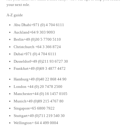
your next role.
A-Z guide
Abu Dhabi+971 (0) 4 704 6111
Auckland+64 9 303 9093
Berlin+49 (0)30 5 7700 5110
Christchurch +64 3 366 8724
Dubai+971 (0) 4 704 6111
Dusseldorf+49 (0)211 93 6727 30
Frankfurt+49 (0)69 3 4877 4472
Hamburg+49 (0)40 22 868 44 90
London +44 (0) 20 7478 2500
Manchester+44 (0) 16 1457 0105
Munich+49 (0)89 215 4767 80
Singapore+65 6800 7922
Stuttgart+49 (0)711 219 540 30
Wellington+ 64 4 499 0004