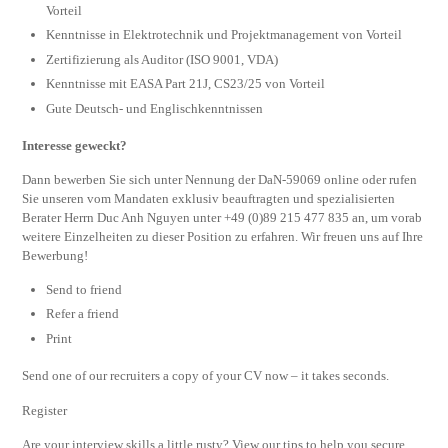
Vorteil
Kenntnisse in Elektrotechnik und Projektmanagement von Vorteil
Zertifizierung als Auditor (ISO 9001, VDA)
Kenntnisse mit EASA Part 21J, CS23/25 von Vorteil
Gute Deutsch- und Englischkenntnissen
Interesse geweckt?
Dann bewerben Sie sich unter Nennung der DaN-59069 online oder rufen
Sie unseren vom Mandaten exklusiv beauftragten und spezialisierten
Berater Herrn Duc Anh Nguyen unter +49 (0)89 215 477 835 an, um vorab
weitere Einzelheiten zu dieser Position zu erfahren. Wir freuen uns auf Ihre
Bewerbung!
Send to friend
Refer a friend
Print
Send one of our recruiters a copy of your CV now – it takes seconds.
Register
Are your interview skills a little rusty? View our tips to help you secure