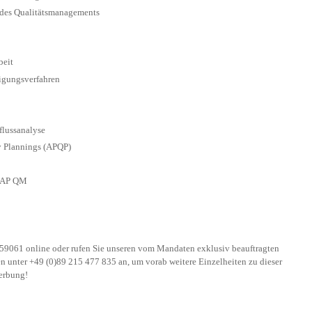
 des Qualitätsmanagements
beit
igungsverfahren
flussanalyse
y Plannings (APQP)
 SAP QM
59061 online oder rufen Sie unseren vom Mandaten exklusiv beauftragten
n unter +49 (0)89 215 477 835 an, um vorab weitere Einzelheiten zu dieser
werbung!