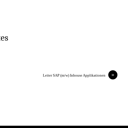
tes
»
Leiter SAP (m/w) Inhouse Applikationen