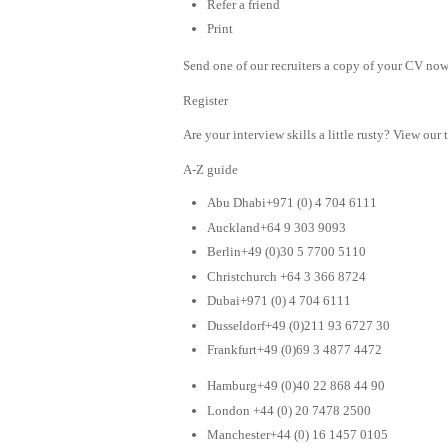
Refer a friend
Print
Send one of our recruiters a copy of your CV now 
Register
Are your interview skills a little rusty? View our 
A-Z guide
Abu Dhabi+971 (0) 4 704 6111
Auckland+64 9 303 9093
Berlin+49 (0)30 5 7700 5110
Christchurch +64 3 366 8724
Dubai+971 (0) 4 704 6111
Dusseldorf+49 (0)211 93 6727 30
Frankfurt+49 (0)69 3 4877 4472
Hamburg+49 (0)40 22 868 44 90
London +44 (0) 20 7478 2500
Manchester+44 (0) 16 1457 0105