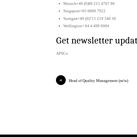
Munich+49 (0)89 215 4767 80
Singapore+65 6800 7922
Stuttgart+49 (0)711 219 540 30
Wellington+ 64 4 499 0004
Get newsletter upda
APSCo
«
Head of Quality Management (m/w)