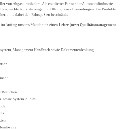
ller von Abgasturboladern. Als etablierter Partner der Automobilindustrie
ür Pkw, leichte Nutzfahrzeuge und Off-highway-Anwendungen. Die Produkte
her, ohne dabei den Fahrspaß zu beschränken.
r im Auftrag unseres Mandanten einen
Leiter (m/w) Qualitätsmanagement
itätssystem, Management Handbuch sowie Dokumentenlenkung
ation
ement
e Besuchen
s- sowie System-Audits
hoden
ams
kten
blemlösung