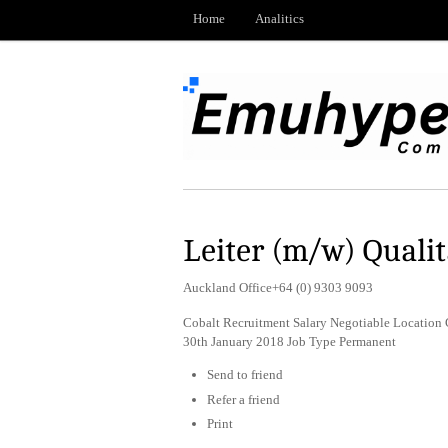
Home
Analitics
Leiter (m/w) Qual
Auckland Office+64 (0) 9303 9093
Cobalt Recruitment Salary Negotiable Location 
30th January 2018 Job Type Permanent
Send to friend
Refer a friend
Print