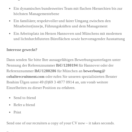
Ein dynamisches bundesweites Team mit flachen Hierarchien bis zur
höchsten Managementebene
Ein familiärer, respektvoller und fairer Umgang zwischen den
Mitarbeiter(inne)n, Führungskräften und dem Management
Ein Arbeitsplatz im Herzen Hannovers und Münchens mit modernen
und lichtdurchfluteten Büroflächen sowie hervorragender Ausstattung
Interesse geweckt?
Dann senden Sie bitte Ihre aussagefähigen Bewerbungsunterlagen unter
Nennung der Referenznummer
IbU/1280194
für Hannover oder der
Referenznummer
IbU/1280286
für München an
bewerbung@​
cobaltrecruitment.com
oder rufen Sie unseren spezialisierten Berater
Ibrahim Ülgen unter 49 (0)69 3 4877 0914 an, um vorab weitere
Einzelheiten zu dieser Position zu erfahren.
Send to friend
Refer a friend
Print
Send one of our recruiters a copy of your CV now – it takes seconds.