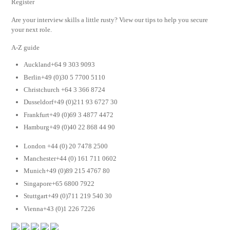
Register
Are your interview skills a little rusty? View our tips to help you secure
your next role.
A-Z guide
Auckland+64 9 303 9093
Berlin+49 (0)30 5 7700 5110
Christchurch +64 3 366 8724
Dusseldorf+49 (0)211 93 6727 30
Frankfurt+49 (0)69 3 4877 4472
Hamburg+49 (0)40 22 868 44 90
London +44 (0) 20 7478 2500
Manchester+44 (0) 161 711 0602
Munich+49 (0)89 215 4767 80
Singapore+65 6800 7922
Stuttgart+49 (0)711 219 540 30
Vienna+43 (0)1 226 7226