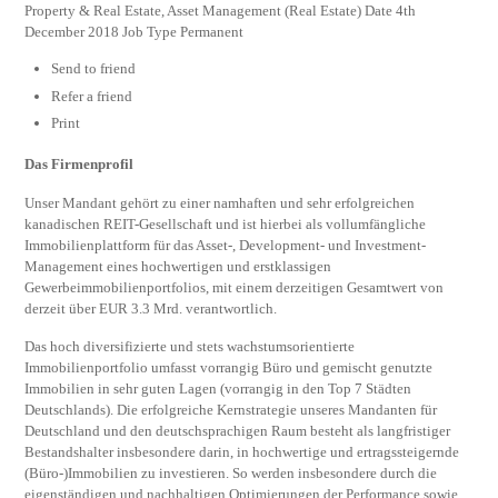
Property & Real Estate, Asset Management (Real Estate) Date 4th
December 2018 Job Type Permanent
Send to friend
Refer a friend
Print
Das Firmenprofil
Unser Mandant gehört zu einer namhaften und sehr erfolgreichen
kanadischen REIT-Gesellschaft und ist hierbei als vollumfängliche
Immobilienplattform für das Asset-, Development- und Investment-
Management eines hochwertigen und erstklassigen
Gewerbeimmobilienportfolios, mit einem derzeitigen Gesamtwert von
derzeit über EUR 3.3 Mrd. verantwortlich.
Das hoch diversifizierte und stets wachstumsorientierte
Immobilienportfolio umfasst vorrangig Büro und gemischt genutzte
Immobilien in sehr guten Lagen (vorrangig in den Top 7 Städten
Deutschlands). Die erfolgreiche Kern­stra­tegie unseres Mandanten für
Deutschland und den deutschsprachigen Raum besteht als langfristiger
Bestands­halter insbesondere darin, in hochwertige und ertragssteigernde
(Büro-)Immobilien zu investieren. So werden insbesondere durch die
eigenständigen und nachhaltigen Optimierungen der Performance sowie