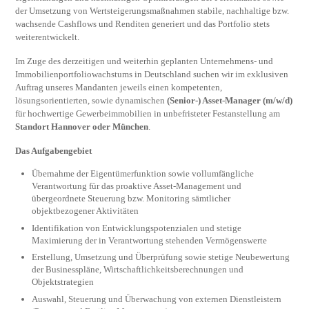
der Umsetzung von Wertsteigerungsmaßnahmen stabile, nachhaltige bzw.
wachsende Cashflows und Renditen generiert und das Port­folio stets
weiterentwickelt.
Im Zuge des derzeitigen und weiterhin geplanten Unternehmens- und
Immobilienportfoliowachstums in Deutschland suchen wir im exklusiven
Auftrag unseres Mandanten jeweils einen kompetenten,
lösungsorientierten, sowie dyna­mischen
(Senior-) Asset-Manager (m/w/d)
für hochwertige Gewerbeimmobilien in unbefristeter Festanstellung am
Standort Hannover oder München
.
Das Aufgabengebiet
Übernahme der Eigentümerfunktion sowie voll­umfängliche
Verantwortung für das proaktive Asset-Management und
übergeordnete Steuerung bzw. Monitoring sämtlicher
objektbezogener Aktivitäten
Identifikation von Entwicklungspotenzialen und stetige
Maximierung der in Verantwortung stehenden Vermögenswerte
Erstellung, Umsetzung und Überprüfung sowie stetige Neubewertung
der Businesspläne, Wirtschaftlichkeitsberechnungen und
Objektstrategien
Auswahl, Steuerung und Überwachung von externen Dienstleistern