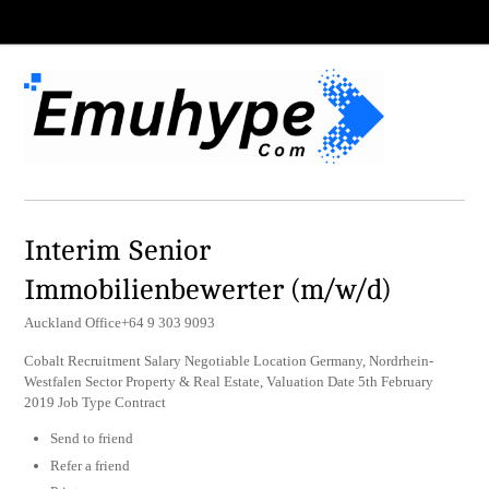
Interim Senior
Immobilienbewerter (m/w/d)
Auckland Office+64 9 303 9093
Cobalt Recruitment Salary Negotiable Location Germany, Nordrhein-
Westfalen Sector Property & Real Estate, Valuation Date 5th February
2019 Job Type Contract
Send to friend
Refer a friend