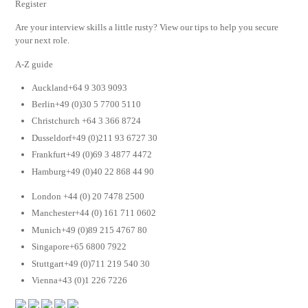
Register
Are your interview skills a little rusty? View our tips to help you secure
your next role.
A-Z guide
Auckland+64 9 303 9093
Berlin+49 (0)30 5 7700 5110
Christchurch +64 3 366 8724
Dusseldorf+49 (0)211 93 6727 30
Frankfurt+49 (0)69 3 4877 4472
Hamburg+49 (0)40 22 868 44 90
London +44 (0) 20 7478 2500
Manchester+44 (0) 161 711 0602
Munich+49 (0)89 215 4767 80
Singapore+65 6800 7922
Stuttgart+49 (0)711 219 540 30
Vienna+43 (0)1 226 7226