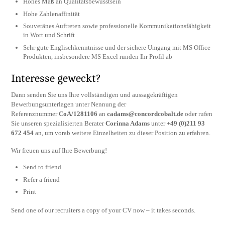
Hohes Maß an Qualitätsbewusstsein
Hohe Zahlenaffinität
Souveränes Auftreten sowie professionelle Kommunikationsfähigkeit
in Wort und Schrift
Sehr gute Englischkenntnisse und der sichere Umgang mit MS Office
Produkten, insbesondere MS Excel runden Ihr Profil ab
Interesse geweckt?
Dann senden Sie uns Ihre vollständigen und aussagekräftigen
Bewerbungsunterlagen unter Nennung der
Referenznummer
CoA/1281106
an
cadams@concordcobalt.de
oder rufen
Sie unseren spezialisierten Berater
Corinna Adams
unter
+49 (0)211 93
672 454
an, um vorab weitere Einzelheiten zu dieser Position zu erfahren.
Wir freuen uns auf Ihre Bewerbung!
Send to friend
Refer a friend
Print
Send one of our recruiters a copy of your CV now – it takes seconds.