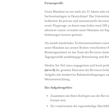
Firmenprofil:
Unser Mandant ist seit mehr als 35 Jahren sehr e
Sachwertanlagen in Deutschland. Das Unternehmen
lichkeiten für private und institutionelle Invest
sowie Flugzeuge, in denen man bisher rund 200 
arbeitern/-innen verwaltet unser Mandant ein Kap
forderungen bestens gerüstet.
Als autark handelndes Tochterunternehmen eine
unser Mandant aus seinen Reihen verschiedene K
Beratungseinheit ist das Team der Revision direk
Tagesgeschäft unabhängige Betrachtung und Bew
Werden Sie Teil eines engagierten und hoch prof
(m/w/d)
die gesamte Klaviatur der Revision bedi
Aufgabe mit attraktiven Rahmenbedingungen und 
Weiterentwicklung.
Das Aufgabengebiet:
Zusammen mit Ihren Kollegen aus der Revisi
betraut sein
Sie verantworten die eigenständige Durchf