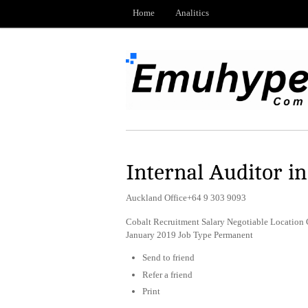
Home
Analitics
Internal Auditor i
Auckland Office+64 9 303 9093
Cobalt Recruitment Salary Negotiable Location 
January 2019 Job Type Permanent
Send to friend
Refer a friend
Print