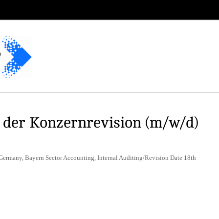
n der Konzernrevision (m/w/d)
Germany, Bayern Sector Accounting, Internal Auditing/Revision Date 18th