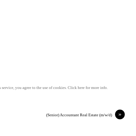
 service, you agree to the use of cookies. Click here for more info.
»
(Senior) Accountant Real Estate (m/w/d)