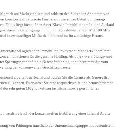
rfolgreich am Markt etabliert und zählt zu den führenden Anbietern von
 konzipiert strukturierte Finanzierungen sowie Beteili­gungs­mög­
oren. Fokus liegt hier auf den Asset-Klassen Immobilien im In- und Ausland
geschlossene Beteiligungen und Publikumsfonds betreut. Mit 100 Mit­
ital in zweistelliger Milliardenhöhe und ist für zukünftige Heraus­
s international agierenden Immobilien Investment Managers übernimmt
onzernfunktionen für die gesamte Holding. Als objektive Prüfungs- und
ter Sparringspartner für die Ge­schäfts­führung und übernimmt die vom
ertung der konzernweiten Geschäftsprozesse.
essionell arbeitenden Teams und nutzen Sie die Chance als
Generalist
enen zu können. Es erwartet Sie eine anspruchsvolle und herausfordernde
der sehr guten Möglichkeit zur fachlichen sowie persönlichen
on werden Sie mit der konzernweiten Etablierung eines Internal Audits
ührung von Prüfungen innerhalb der Unternehmensgruppe mit besonderem