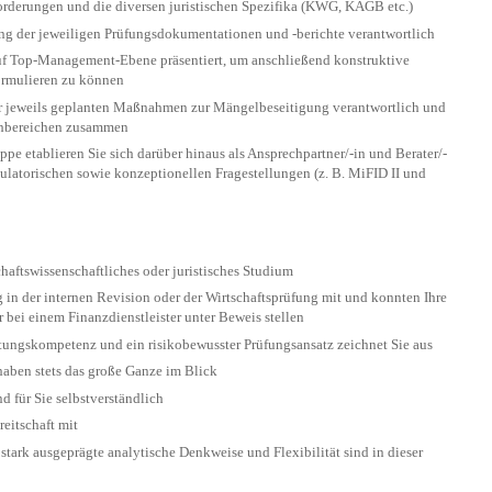
nforderungen und die diversen juristischen Spezifika (KWG, KAGB etc.)
ung der jeweiligen Prüfungsdokumentationen und -berichte verantwortlich
uf Top-Management-Ebene präsentiert, um anschließend konstruktive
ormulieren zu können
 jeweils geplanten Maßnahmen zur Mängel­be­sei­ti­gung verantwortlich und
achbereichen zusammen
 etablieren Sie sich darüber hinaus als An­sprech­part­ner/-in und Berater/-
ulatorischen sowie kon­zeptio­nellen Fragestellungen (z. B. MiFID II und
hafts­wissen­schaftliches oder juristisches Studium
g in der internen Revision oder der Wirtschaftsprüfung mit und konnten Ihre
 bei einem Finanzdienstleister unter Beweis stellen
ungs­kompetenz und ein risikobewusster Prü­fungs­an­satz zeichnet Sie aus
d haben stets das große Ganze im Blick
d für Sie selbstverständlich
eit­schaft mit
tark ausgeprägte analytische Denkweise und Flexibilität sind in dieser