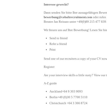
Interesse geweckt?
Dann senden Sie bitte Ihre aussagefähigen Bew
bewerbung@cobaltrecruitment.com
oder rufen
Berater Jan Reinarz unter +49(0)89 215 477 839 a
Wir freuen uns auf Ihre Bewerbung! Lesen Sie hie
Send to friend
Refer a friend
Print
Send one of our recruiters a copy of your CV now 
Register
Are your interview skills a little rusty? View our 
A-Z guide
Auckland+64 9 303 9093
Berlin+49 (0)30 5 7700 5110
Christchurch +64 3 366 8724