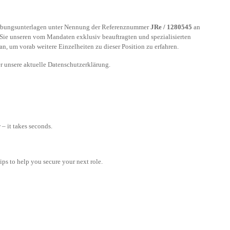
erbungsunterlagen unter Nennung der Referenznummer
JRe / 1280545
an
 Sie unseren vom Mandaten exklusiv beauftragten und spezialisierten
n, um vorab weitere Einzelheiten zu dieser Position zu erfahren.
r unsere aktuelle Datenschutzerklärung.
– it takes seconds.
tips to help you secure your next role.