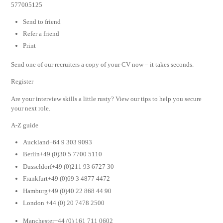
577005125
Send to friend
Refer a friend
Print
Send one of our recruiters a copy of your CV now – it takes seconds.
Register
Are your interview skills a little rusty? View our tips to help you secure
your next role.
A-Z guide
Auckland+64 9 303 9093
Berlin+49 (0)30 5 7700 5110
Dusseldorf+49 (0)211 93 6727 30
Frankfurt+49 (0)69 3 4877 4472
Hamburg+49 (0)40 22 868 44 90
London +44 (0) 20 7478 2500
Manchester+44 (0) 161 711 0602