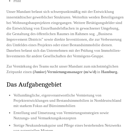
Print
Unser Mandant befasst sich schwerpunktmäßig mit der Entwicklung
innerstädtischer gewerblicher Strukturen. Weiterhin werden Beteiligungen
bei Wohnungsbauprojekten eingegangen. Weitere Betätigungsfelder sind
die Entwicklung von Einzelhandelsflachen in gewachsener Umgebung,
die Gestaltung des öffentlichen Raumes im Rahmen sog. „Business
Improvement Districts” sowie direkte Investitionen, die zur Verbesserung
des Umfeldes eines Projektes oder einer Bestandsimmobilie dienen.
Daneben befasst sich das Unternehmen mit der Prüfung von Immobilien-
Investments für andere Gesellschaften der Vermögens-Gruppe.
Zur Verstärkung des Teams sucht unser Mandant zum nächstmöglichen
Zeitpunkt einen
(Junior) Vermietungsmanager (m/w/d)
in
Hamburg.
Das Aufgabengebiet
Vollumfängliche, eigenverantwortliche Vermietung von
Projektentwicklungen und Bestandsimmobilien in Norddeutschland
mit starkem Fokus auf Büroimmobilien
Erstellung und Umsetzung von Vermietungsstrategien sowie
Nutzungs- und Vermarktungskonzepten
Stetige Neukundenakquise und Pflege eines bestehenden Netzwerks
von potentiellen Mietern