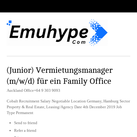
(Junior) Vermietungsmanager
(m/w/d) für ein Family Office
Auckland Office+64 9 303 9093
Cobalt Recruitment Salary Negotiable Location Germany, Hamburg Sector
Property & Real Estate, Leasing/Agency Date 4th December 2019 Job
Type Permanent
Send to friend
Refer a friend