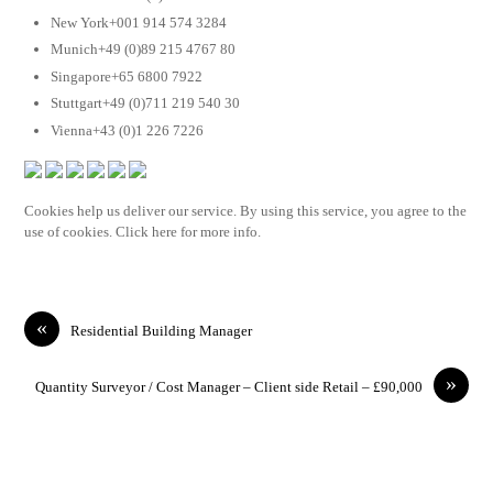
New York+001 914 574 3284
Munich+49 (0)89 215 4767 80
Singapore+65 6800 7922
Stuttgart+49 (0)711 219 540 30
Vienna+43 (0)1 226 7226
Cookies help us deliver our service. By using this service, you agree to the
use of cookies. Click here for more info.
«
Residential Building Manager
»
Quantity Surveyor / Cost Manager – Client side Retail – £90,000