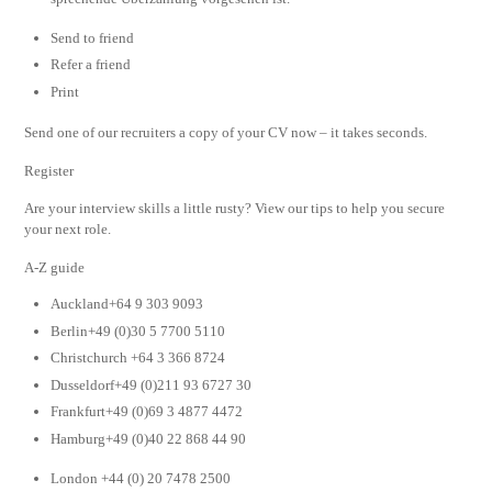
Send to friend
Refer a friend
Print
Send one of our recruiters a copy of your CV now – it takes seconds.
Register
Are your interview skills a little rusty? View our tips to help you secure
your next role.
A-Z guide
Auckland+64 9 303 9093
Berlin+49 (0)30 5 7700 5110
Christchurch +64 3 366 8724
Dusseldorf+49 (0)211 93 6727 30
Frankfurt+49 (0)69 3 4877 4472
Hamburg+49 (0)40 22 868 44 90
London +44 (0) 20 7478 2500