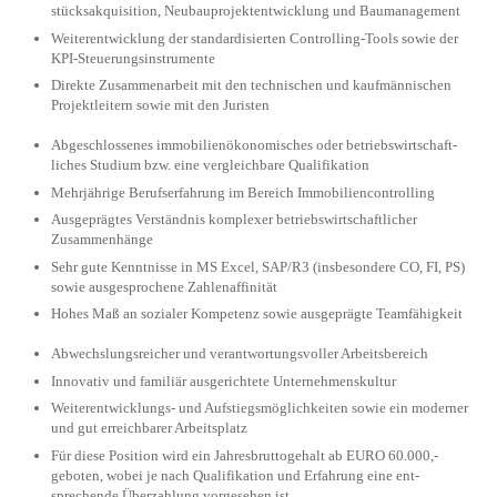
stücks­akquisition, Neubau­projekt­ent­wick­lung und Bau­management
Weiterentwicklung der standardi­sierten Controlling-Tools sowie der
KPI-Steuerungs­instrumente
Direkte Zusammen­arbeit mit den tech­nischen und kauf­männischen
Projekt­leitern sowie mit den Juristen
Abgeschlossenes immobilien­ökono­misches oder betriebs­wirt­schaft­
liches Studium bzw. eine ver­gleich­bare Quali­fikation
Mehrjährige Berufs­erfah­rung im Bereich Immo­bilien­controlling
Ausgeprägtes Ver­ständ­nis komplexer betriebs­wirt­schaft­licher
Zusammenhänge
Sehr gute Kennt­nisse in MS Excel, SAP/R3 (insbesondere CO, FI, PS)
sowie ausgesprochene Zahlen­affinität
Hohes Maß an sozialer Kompe­tenz sowie ausgeprägte Team­fähigkeit
Abwechs­lungs­reicher und verant­wor­tungs­voller Arbeits­bereich
Innovativ und familiär aus­ge­richtete Unter­nehmens­kultur
Weiterentwicklungs- und Auf­stiegs­mög­lich­keiten sowie ein moderner
und gut erreich­barer Arbeitsplatz
Für diese Position wird ein Jahres­brutto­gehalt ab EURO 60.000,-
geboten, wobei je nach Qualifi­kation und Erfah­rung eine ent­
sprechende Über­zahlung vorgesehen ist.