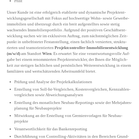
Print
Unser Kunde ist eine erfolg­reich etablierte und dyna­mische Projekt­ent­
wick­lungs­gesell­schaft mit Fokus auf hoch­wertige Wohn- sowie Gewerbe­
immobilien und über­zeugt durch ein breit auf­gestelltes sowie stetig
wachsendes Immobilien­port­folio. Aufgrund der positiven Geschäfts­ent­
wick­lung suchen wir im exklusiven Auftrag, zum nächst­möglichen Zeit­
punkt in unbefristeter Fest­anstellung, einen fach­lich versierten, struktu­
rierten und team­orien­tierten
Projektcontroller-Immobilienentwicklung
(m/w/d)
am Standort
Wien
. Es erwartet Sie eine verant­wor­tungs­volle Auf­
gabe bei einem renommierten Projekt­entwickler, der Ihnen die Mög­lich­
keit zur stetigen fach­lichen und persön­lichen Weiter­ent­wick­lung in einem
familiären und wert­schätzenden Arbeits­umfeld bietet.
Prüfung und Analyse der Projekt­kalkulationen
Erstellung von Soll-Ist-Vergleichen, Kosten­ver­gleichen, Kenn­zahlen­
ver­gleichen sowie Abweichungs­analysen
Erstellung des monat­lichen Neubau-Reportings sowie der Mehr­jahres­
planung für Neubau­projekte
Mitwirkung an der Erstellung von Gremien­vorlagen für Neubau­
projekte
Verantwort­lich­keit für das Banken­reporting
Durch­führung von Controlling-Akti­vitäten in den Bereichen Grund­