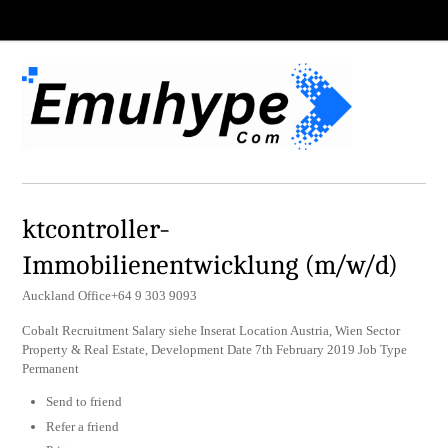
ktcontroller-
Immobilienentwicklung (m/w/d)
Auckland Office+64 9 303 9093
Cobalt Recruitment Salary siehe Inserat Location Austria, Wien Sector
Property & Real Estate, Development Date 7th February 2019 Job Type
Permanent
Send to friend
Refer a friend