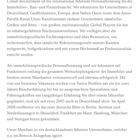
Cobalt Recruitment ist die international führende Personalberatung für die
Immobilien-, Bau- und Finanzbranche. Wir rekrutieren für Unternehmen in
Deutschland, Großbritannien, Europa, dem Nahen Osten sowie dem Asien-
Pazifik-Raum.Unser Kundenstamm umfasst Unternehmen sämtlicher
Größen und Arten – von großen, multinationalen Global Playern bis hin
zu inhabergeführten Nischenunternehmen. Wir verfügen über die
immobilienspezifische Fachkompetenz und über Ressourcen, um
sicherzustellen, dass sämtliche Rekrutierungsziele unserer Kunden
zeitgerecht, budgetkonform und mit einem Höchstmaß an Professionalität
erreicht werden.
Als immobilienspezifische Personalberatung sind wir fokussiert auf
Funktionen entlang der gesamten Wertschöpfungskette der Immobilie und
beraten unsere Mandanten vertrauensvoll und überaus erfolgreich. Die
von uns besetzten Vakanzen reichen von Junior Profilen mit ein bis zwei
Jahren Berufserfahrung bis hin zu ausgemachten Spezialisten und
Führungskräften mit langjähriger Erfahrung.Vor über einem Jahrzehnt
gegründet, sind wir seit etwa 2005 auch in Deutschland aktiv. Im April
2008 eröffneten wir das erste deutsche Büro in Berlin. Seitdem sind
Niederlassungen in Düsseldorf, Frankfurt am Main, Hamburg, München
und Stuttgart hinzu gekommen.
Unser Mandant ist ein deutschlandweit führenes Unternehmen, welcher
u.a. im Bereich Anlagebau agiert.