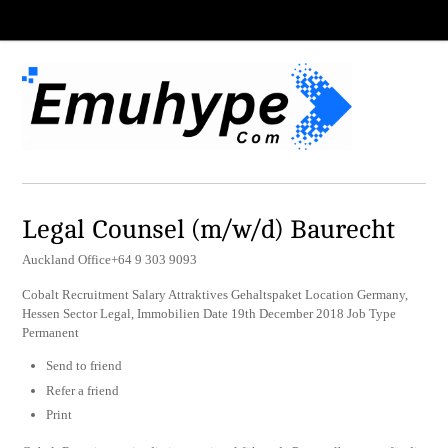
Legal Counsel (m/w/d) Baurecht
Auckland Office+64 9 303 9093
Cobalt Recruitment Salary Attraktives Gehaltspaket Location Germany,
Hessen Sector Legal, Immobilien Date 19th December 2018 Job Type
Permanent
Send to friend
Refer a friend
Print