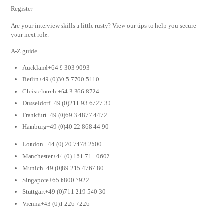
Register
Are your interview skills a little rusty? View our tips to help you secure
your next role.
A-Z guide
Auckland+64 9 303 9093
Berlin+49 (0)30 5 7700 5110
Christchurch +64 3 366 8724
Dusseldorf+49 (0)211 93 6727 30
Frankfurt+49 (0)69 3 4877 4472
Hamburg+49 (0)40 22 868 44 90
London +44 (0) 20 7478 2500
Manchester+44 (0) 161 711 0602
Munich+49 (0)89 215 4767 80
Singapore+65 6800 7922
Stuttgart+49 (0)711 219 540 30
Vienna+43 (0)1 226 7226