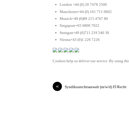
London +44 (0) 20 7478 2500
Manchester+44 (0) 161 711 0602
Munich+49 (0)89 215 4767 80
Singapore+65 6800 7922
Stuttgart+49 (0)711 219 540 30
Vienna+43 (0)1 226 7226
Cookies help us deliver our service. By using this
«
Syndikusrechtsanwalt (m/w/d) IT-Recht