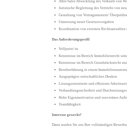
After-Sales Abwicklung des Verkaufs von 
Juristische Begleitung des Vertriebs von 
Gestaltung von Vertragsmustern/ Überprüfu
Umsetzung neuer Gesetzesvorgaben
Koordination von externen Rechtsanwälten
Das Anforderungsprofil
Volljurist/-in
Kenntnisse im Bereich Immobilienrecht wü
Kenntnisse im Bereich Grundstücksrecht und
Berufserfahrung in einem Immobilienuntern
Ausgeprägtes wirtschaftliches Denken
Lösungsorientierte und effiziente Arbeitsw
Verhandlungssicherheit und Durchsetzungs
Hohe Eigenmotivation und souveränes Auftr
Teamfähigkeit
Interesse geweckt?
Dann senden Sie uns Ihre vollständigen Bewer