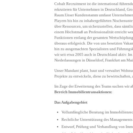
Cobalt Recruitment ist die international führen
rekrutieren für Unternehmen in Deutschland, Gr
Raum.Unser Kundenstamm umfasst Unternehmen s
Playern bis hin zu inhabergeführten Nischenunt
über Ressourcen, um sicherzustellen, dass sämtl
einem Höchstmaß an Professionalität erreicht wer
Funktionen entlang der gesamten Wertschöpfung
überaus erfolgreich. Die von uns besetzten Vakan
hin zu ausgemachten Spezialisten und Führungskr
wir seit etwa 2005 auch in Deutschland aktiv. Im 
Niederlassungen in Düsseldorf, Frankfurt am M
Unser Mandant plant, baut und verwaltet Wohnung
Projekte zu entwickeln, diese zu bewirtschaften,
Im Zuge der Erweiterung des Teams suchen wir ab
Bereich Immobilientransaktionen:
Das Aufgabengebiet
Vollumfängliche Beratung im Immobilienrec
Rechtliche Unterstützung des Managements
Entwurf, Prüfung und Verhandlung von Imm