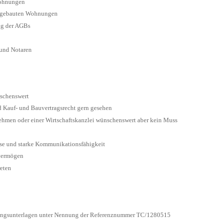
Wohnungen
neugebauten Wohnungen
ng der AGBs
 und Notaren
nschenswert
 Kauf- und Bauvertragsrecht gern gesehen
ehmen oder einer Wirtschaftskanzlei wünschenswert aber kein Muss
eise und starke Kommunikationsfähigkeit
vermögen
eten
bungsunterlagen unter Nennung der Referenznummer TC/1280515