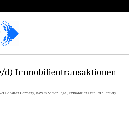
w/d) Immobilientransaktionen
aket Location Germany, Bayern Sector Legal, Immobilien Date 15th January