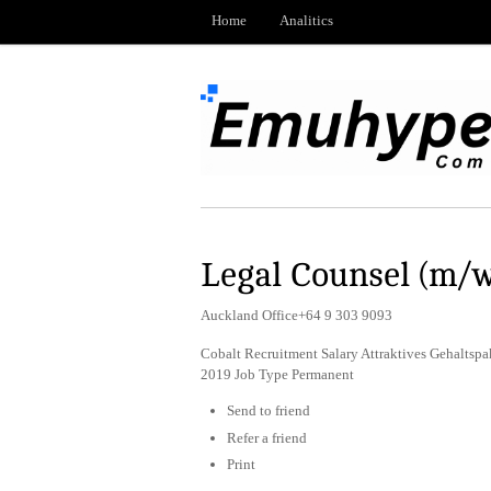
Home
Analitics
Legal Counsel (m/
Auckland Office+64 9 303 9093
Cobalt Recruitment Salary Attraktives Gehaltsp
2019 Job Type Permanent
Send to friend
Refer a friend
Print