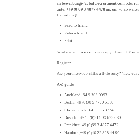
an
bewerbung@cobaltrecruitment.com
oder ruf
unter
+49 (0)69 3 4877 4478
an, um vorab weitere
Bewerbung!
Send to friend
Refer a friend
Print
Send one of our recruiters a copy of your CV now 
Register
Are your interview skills a little rusty? View our 
A-Z guide
Auckland+64 9 303 9093
Berlin+49 (0)30 5 7700 5110
Christchurch +64 3 366 8724
Dusseldorf+49 (0)211 93 6727 30
Frankfurt+49 (0)69 3 4877 4472
Hamburg+49 (0)40 22 868 44 90