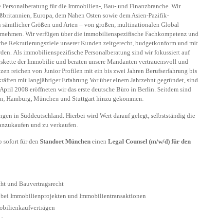
de Personalberatung für die Immobilien-, Bau- und Finanzbranche. Wir
oßbritannien, Europa, dem Nahen Osten sowie dem Asien-Pazifik-
ämtlicher Größen und Arten – von großen, multinationalen Global
ernehmen. Wir verfügen über die immobilienspezifische Fachkompetenz und
iche Rekrutierungsziele unserer Kunden zeitgerecht, budgetkonform und mit
den. Als immobilienspezifische Personalberatung sind wir fokussiert auf
skette der Immobilie und beraten unsere Mandanten vertrauensvoll und
zen reichen von Junior Profilen mit ein bis zwei Jahren Berufserfahrung bis
äften mit langjähriger Erfahrung.Vor über einem Jahrzehnt gegründet, sind
April 2008 eröffneten wir das erste deutsche Büro in Berlin. Seitdem sind
ain, Hamburg, München und Stuttgart hinzu gekommen.
en in Süddeutschland. Hierbei wird Wert darauf gelegt, selbstständig die
 anzukaufen und zu verkaufen.
 sofort für den
Standort München
einen
Legal Counsel (m/w/d) für den
ht und Bauvertragsrecht
 bei Immobilienprojekten und Immobilientransaktionen
obilienkaufverträgen