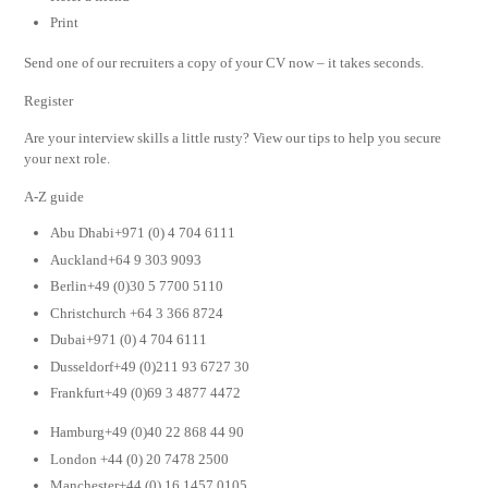
Print
Send one of our recruiters a copy of your CV now – it takes seconds.
Register
Are your interview skills a little rusty? View our tips to help you secure
your next role.
A-Z guide
Abu Dhabi+971 (0) 4 704 6111
Auckland+64 9 303 9093
Berlin+49 (0)30 5 7700 5110
Christchurch +64 3 366 8724
Dubai+971 (0) 4 704 6111
Dusseldorf+49 (0)211 93 6727 30
Frankfurt+49 (0)69 3 4877 4472
Hamburg+49 (0)40 22 868 44 90
London +44 (0) 20 7478 2500
Manchester+44 (0) 16 1457 0105