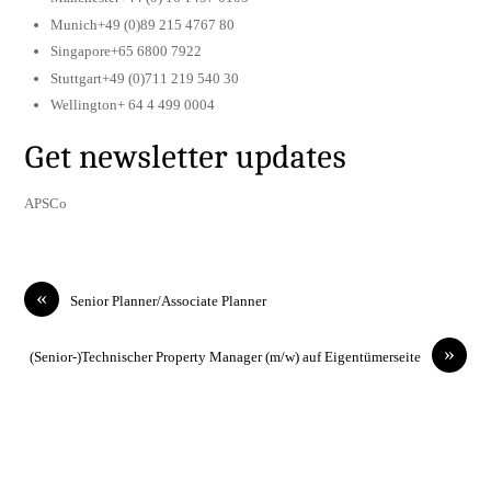
Munich+49 (0)89 215 4767 80
Singapore+65 6800 7922
Stuttgart+49 (0)711 219 540 30
Wellington+ 64 4 499 0004
Get newsletter updates
APSCo
«
Senior Planner/Associate Planner
»
(Senior-)Technischer Property Manager (m/w) auf Eigentümerseite