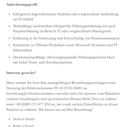
Anforderungsprofil
Erfolgreich abgeschlossenes Studium oder vergleichbare Ausbildung
im IT-Umfeld
Mehrjährige nachweisbar erfolgreiche Führungserfahrung wie auch
Projekterfahrung im Bereich IT oder vergleichbarer Hintergrund
Erfahrung in der Umsetzung und Entwicklung von Businessstrategien
Kenntnisse in VMware-Produkten sowie Microsoft-Systemen und IT-
Infrastruktur
Durchsetzungsfähige, überzeugungsstarke Führungspersönlichkeit
mit hoher Team- und Sozialkompetenz
Interesse geweckt?
Dann senden Sie bitte Ihre aussagefähigen Bewerbungsunterlagen unter
Nennung der Referenznummer JN -012018-58491 an
bewerbung@cobaltrecruitment.com
oder rufen Sie unseren vom Mandaten
exklusiv beauftragten und spezialisierten Berater Herrn Tim von Gahlen
unter +49 (0)89 215 477 834 an, um vorab weitere Einzelheiten zu dieser
Position zu erfahren. Wir freuen uns auf Ihre Bewerbung!
Send to friend
Refer a friend