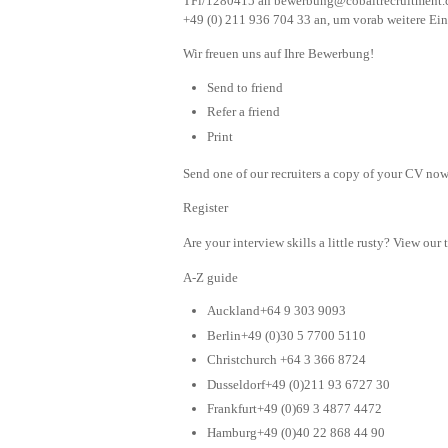
TFi/1280415 an
bewerbung@cobaltrecruitment
+49 (0) 211 936 704 33 an, um vorab weitere Einz
Wir freuen uns auf Ihre Bewerbung!
Send to friend
Refer a friend
Print
Send one of our recruiters a copy of your CV now 
Register
Are your interview skills a little rusty? View our 
A-Z guide
Auckland+64 9 303 9093
Berlin+49 (0)30 5 7700 5110
Christchurch +64 3 366 8724
Dusseldorf+49 (0)211 93 6727 30
Frankfurt+49 (0)69 3 4877 4472
Hamburg+49 (0)40 22 868 44 90