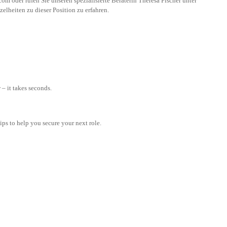
.com
oder rufen Sie unseren spezialisierte Beraterin Theresa Fischer unter
elheiten zu dieser Position zu erfahren.
– it takes seconds.
tips to help you secure your next role.