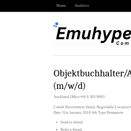
Home
Analitics
Objektbuchhalter/A
(m/w/d)
Auckland Office+64 9 303 9093
Cobalt Recruitment Salary Negotiable Location G
Date 31st January 2019 Job Type Permanent
Send to friend
Refer a friend