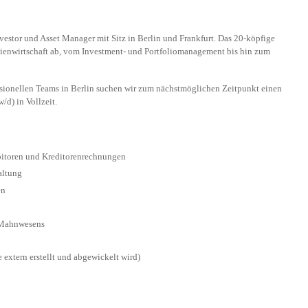
estor und Asset Manager mit Sitz in Berlin und Frankfurt. Das 20-köpfige
ienwirtschaft ab, vom Investment- und Portfoliomanagement bis hin zum
ssionellen Teams in Berlin suchen wir zum nächstmöglichen Zeitpunkt einen
/d) in Vollzeit.
bitoren und Kreditorenrechnungen
altung
en
 Mahnwesens
extern erstellt und abgewickelt wird)