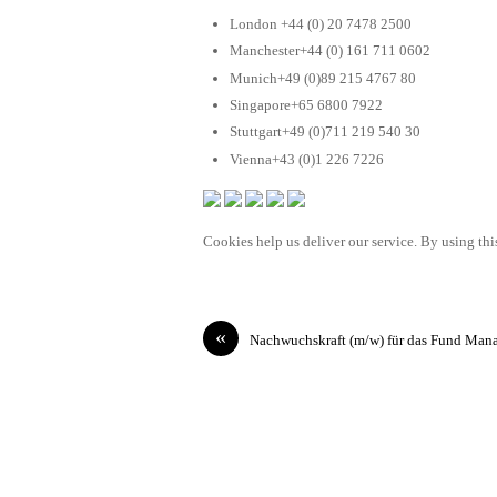
London +44 (0) 20 7478 2500
Manchester+44 (0) 161 711 0602
Munich+49 (0)89 215 4767 80
Singapore+65 6800 7922
Stuttgart+49 (0)711 219 540 30
Vienna+43 (0)1 226 7226
Cookies help us deliver our service. By using this
«
Nachwuchskraft (m/w) für das Fund Man