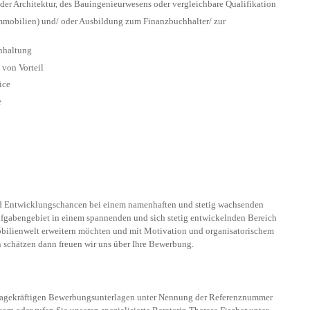
er Architektur, des Bauingenieurwesens oder vergleichbare Qualifikation
mobilien) und/ oder Ausbildung zum Finanzbuchhalter/ zur
chhaltung
 von Vorteil
ice
e
und Entwicklungschancen bei einem namenhaften und stetig wachsenden
ufgabengebiet in einem spannenden und sich stetig entwickelnden Bereich
mobilienwelt erweitern möchten und mit Motivation und organisatorischem
n schätzen dann freuen wir uns über Ihre Bewerbung.
ssagekräftigen Bewerbungsunterlagen unter Nennung der Referenznummer