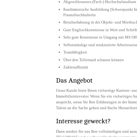
Abgeschlossenes (Fach-) Hochschulstudium d
Kaufmännische Ausbildung (Schwerpunkt Im
Finanzbuchhalterin
Berufserfahrung in der Objekt- und Mietbu
Gute Englischkenntnisse in Wort und Schrift
Sehr gute Kenntnisse in Umgang mit MS Off
Selbstständige und strukturierte Arbeitsweis
Teamfähigkeit
Über den Tellerrand schauen können
Zahlenaffinität
Das Angebot
Unser Kunde biete Ihnen vielseitige Karriere- 
Immobilieninvestor. Wenn Sie ein vielseitiges A
anspricht, wenn Sie Ihre Erfahrungen in der Im
Talent an die Sache gehen und flache Hierarchie
Interesse geweckt?
Dann senden Sie uns Ihre vollständigen und au