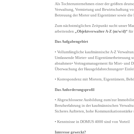
Als Tochterunternehmen einer der größten deuts
Verwaltung, Vermietung und Bewirtschaftung von
Betreuung der Mieter und Eigentümer sowie die 
Zum nächstmöglichen Zeitpunkt sucht unser Man
arbeitenden
„Objektverwalter A-Z (m/w/d)“
für
Das Aufgabengebiet
• Vollumfängliche kaufmännische A-Z Verwaltun
Umfassende Mieter- und Eigentümerbetreuung s
abnahmen• Vertragsmanagement für Miet- und Di
Überwachung der Hausgeldabrechnungen• Einlei
• Korrespondenz mit Mietern, Eigentümern, Behö
Das Anforderungsprofil
• Abgeschlossene Ausbildung zum/zur Immobilien
Berufserfahrung in der kaufmännischen Verwal
Sicheres Auftreten, hohe Kommunikationsstärke 
• Kenntnisse in DOMUS 4000 sind von Vorteil
Interesse geweckt?