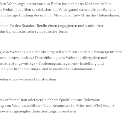
chen Wohnungsunternehmen in Berlin hat sich unser Mandant auf die
 Wohnimmobilien spezialisiert. Im Vordergrund stehen die persönliche
langfristige Bindung der rund 30 Mitarbeiter (m/w/d) an das Unternehmen.
dant für den Standort
Berlin
einen engagierten und strukturiert
 das dynamische, sehr sympathische Team.
g von Wohnobjekten der Muttergesellschaft oder anderen Privateigentümer•
owie -korrespondenz• Durchführung von Wohnungsübergaben und -
enstleistungsverträge • Forderungsmanagement• Erstellung und
ten von Instandhaltungs- und Instandsetzungsmaßnahmen
rden sowie weiteren Dienstleistern
kaufmann/-frau oder vergleichbare Qualifikation• Relevante
tung von Wohnimmobilien • Gute Kenntnisse im Miet- und WEG-Recht•
sowie ausgeprägtes Dienstleistungsbewusstsein