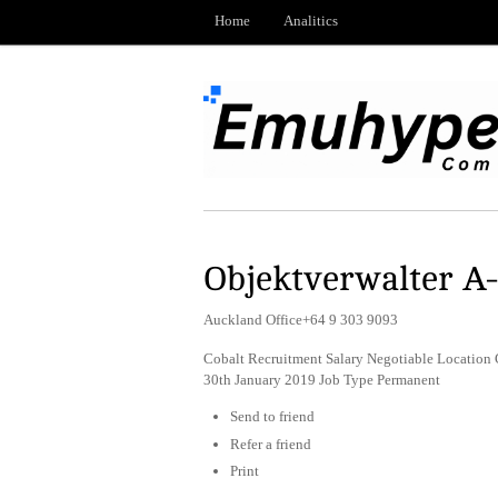
Home
Analitics
Objektverwalter A
Auckland Office+64 9 303 9093
Cobalt Recruitment Salary Negotiable Location 
30th January 2019 Job Type Permanent
Send to friend
Refer a friend
Print