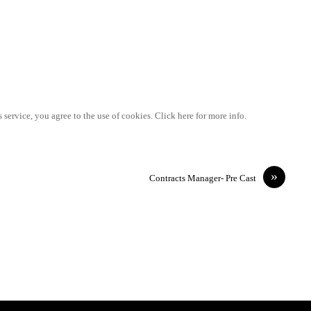
 service, you agree to the use of cookies. Click here for more info.
»
Contracts Manager- Pre Cast