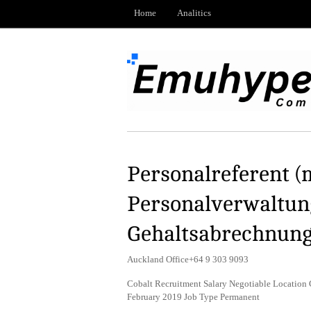
Home
Analitics
Personalreferent 
Personalverwaltun
Gehaltsabrechnun
Auckland Office+64 9 303 9093
Cobalt Recruitment Salary Negotiable Location
February 2019 Job Type Permanent