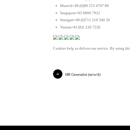
Munich+49 (0)89 215 4767 80
Singapore+65 6800 7922
Stuttgart+49 (0)711 219 540 30
Vienna+43 (0)1 226 7226
Cookies help us deliver our service. By using this
«
HR Generalist (m/w/d)