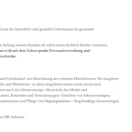
rund um die Immobilie und gestaltet Lebensraum im gesamten
Auftrag unseres Kunden ab sofort einen fachlich höchst versierten,
 (m/w/d) mit dem Schwerpunkt Personalverwaltung und
Karlsruhe.
nd Gehaltslauf zur Abrechnung des externen Dienstleisters- Sie fungieren
te und Mitarbeiter in allen entgeltrelevanten sowie steuer-und
 wie auch der Altersvorsorge- Abwickeln des Melde und
ssen, Behörden und Versicherungen- Erstellen von Arbeitsverträgen, -
okumentation und Pflege von Organigrammen – Regelmäßige Auswertungen
uen HR Software