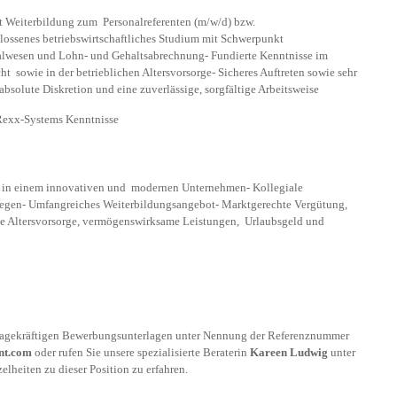
 Weiterbildung zum Personalreferenten (m/w/d) bzw.
ossenes betriebswirtschaftliches Studium mit Schwerpunkt
nalwesen und Lohn- und Gehaltsabrechnung- Fundierte Kenntnisse im
ht sowie in der betrieblichen Altersvorsorge- Sicheres Auftreten sowie sehr
bsolute Diskretion und eine zuverlässige, sorgfältige Arbeitsweise
 Rexx-Systems Kenntnisse
atz in einem innovativen und modernen Unternehmen- Kollegiale
egen- Umfangreiches Weiterbildungsangebot- Marktgerechte Vergütung,
he Altersvorsorge, vermögenswirksame Leistungen, Urlaubsgeld und
ssagekräftigen Bewerbungsunterlagen unter Nennung der Referenznummer
nt.com
oder rufen Sie unsere spezialisierte Beraterin
Kareen Ludwig
unter
lheiten zu dieser Position zu erfahren.