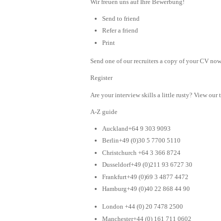
Wir freuen uns auf Ihre Bewerbung!
Send to friend
Refer a friend
Print
Send one of our recruiters a copy of your CV now 
Register
Are your interview skills a little rusty? View our 
A-Z guide
Auckland+64 9 303 9093
Berlin+49 (0)30 5 7700 5110
Christchurch +64 3 366 8724
Dusseldorf+49 (0)211 93 6727 30
Frankfurt+49 (0)69 3 4877 4472
Hamburg+49 (0)40 22 868 44 90
London +44 (0) 20 7478 2500
Manchester+44 (0) 161 711 0602