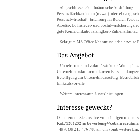
– Abgeschlossene kaufmännische Ausbildung mit
Personalfachkaufmann (m/w/d) oder ein angeschl
Personalwirtschaft- Erfahrung im Bereich Perso
Arbeits-, Lohnsteuer- und Sozialversicherungsrec
gute Kommunikationsfähigkeit- Zahlenaffinität, a
– Sehr gute MS-Office Kenntnisse, idealerweise
Das Angebot
– Unbefristeter und zukunftssicherer Arbeitspl
Unternehmenskultur mit kurzen Entscheidungsw
Beteiligung am Unternehmenserfolg- Betrieblic
Einkaufsvorteile
– Weitere interessante Zusatzleistungen
Interesse geweckt?
Dann senden Sie uns Ihre vollständigen und au
KaL/1281232
an
bewerbung@cobaltrecruitme
+49 (0)89 215 476 788 an, um vorab weitere Einze