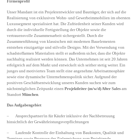
Firmenprofil
Unser Mandant ist ein Projektentwickler und Bauträger, der sich auf die
Realisierung von exklusiven Wohn- und Gewerbeimmobilien im obersten
Luxussegment spezialisiert hat. Die Zufriedenheit seiner Kunden wird
durch die individuelle Fertigstellung der Objekte sowie die
vertrauensvolle Zusammenarbeit sichergestellt. Durch die
Zusammenführung von klassischen mit modernen Bauelementen
entstehen einzigartige und stilvolle Designs. Mit der Verwendung von
schadstoffarmen Materialien stellt er außerdem sicher, dass die Objekte
nachhaltig realisiert werden können. Das Unternehmen ist seit 20 Jahren
erfolgreich auf dem Markt und entwickelt sich seither stetig weiter. Ein
junges und motiviertes Team stellt eine angenehme Arbeitsatmosphäre
sowie eine dynamische Unternehmenspolitik sicher. Aufgrund der
positiven Geschäftsentwicklung unseres Kunden suchen wir zum
nächstmöglichen Zeitpunkt einen
Projektleiter (m/w/d) After Sales
am
Standort
München
.
Das Aufgabengebiet
– Ansprechpartner/in für Käufer inklusive der Nachbetreuung
hinsichtlich der Gewährleistungsverpflichtungen
– Laufende Kontrolle der Einhaltung von Baukosten, Qualität und
Terminen sowie Prognose der Zielerreichung zum Projektende