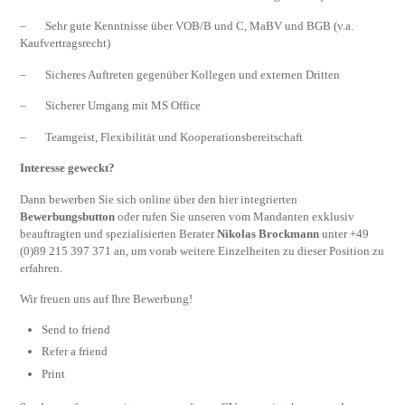
– Sehr gute Kenntnisse über VOB/B und C, MaBV und BGB (v.a.
Kaufvertragsrecht)
– Sicheres Auftreten gegenüber Kollegen und externen Dritten
– Sicherer Umgang mit MS Office
– Teamgeist, Flexibilität und Kooperationsbereitschaft
Interesse geweckt?
Dann bewerben Sie sich online über den hier integrierten
Bewerbungsbutton
oder rufen Sie unseren vom Mandanten exklusiv
beauftragten und spezialisierten Berater
Nikolas Brockmann
unter +49
(0)89 215 397 371 an, um vorab weitere Einzelheiten zu dieser Position zu
erfahren.
Wir freuen uns auf Ihre Bewerbung!
Send to friend
Refer a friend
Print