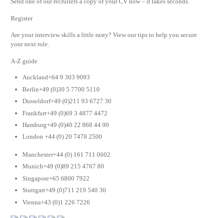
Send one of our recruiters a copy of your CV now – it takes seconds.
Register
Are your interview skills a little rusty? View our tips to help you secure
your next role.
A-Z guide
Auckland+64 9 303 9093
Berlin+49 (0)30 5 7700 5110
Dusseldorf+49 (0)211 93 6727 30
Frankfurt+49 (0)69 3 4877 4472
Hamburg+49 (0)40 22 868 44 90
London +44 (0) 20 7478 2500
Manchester+44 (0) 161 711 0602
Munich+49 (0)89 215 4767 80
Singapore+65 6800 7922
Stuttgart+49 (0)711 219 540 30
Vienna+43 (0)1 226 7226