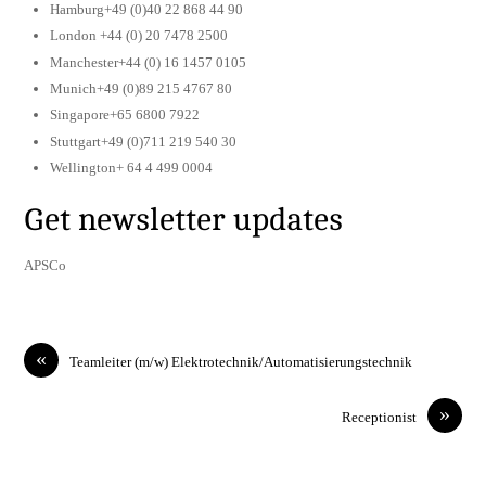
Hamburg+49 (0)40 22 868 44 90
London +44 (0) 20 7478 2500
Manchester+44 (0) 16 1457 0105
Munich+49 (0)89 215 4767 80
Singapore+65 6800 7922
Stuttgart+49 (0)711 219 540 30
Wellington+ 64 4 499 0004
Get newsletter updates
APSCo
«
Teamleiter (m/w) Elektrotechnik/Automatisierungstechnik
»
Receptionist