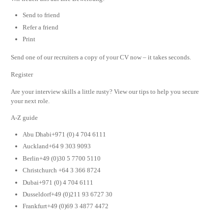
Send to friend
Refer a friend
Print
Send one of our recruiters a copy of your CV now – it takes seconds.
Register
Are your interview skills a little rusty? View our tips to help you secure
your next role.
A-Z guide
Abu Dhabi+971 (0) 4 704 6111
Auckland+64 9 303 9093
Berlin+49 (0)30 5 7700 5110
Christchurch +64 3 366 8724
Dubai+971 (0) 4 704 6111
Dusseldorf+49 (0)211 93 6727 30
Frankfurt+49 (0)69 3 4877 4472