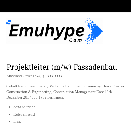
Projektleiter (m/w) Fassadenbau
Auckland Office+64 (0) 9303 9093
Cobalt Recruitment Salary Verhandelbar Location Germany, Hessen Sector
Construction & Engineering, Construction Management Date 13th
December 2017 Job Type Permanent
Send to friend
Refer a friend
Print