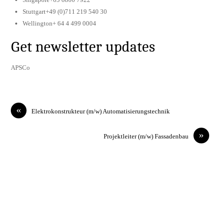
Stuttgart+49 (0)711 219 540 30
Wellington+ 64 4 499 0004
Get newsletter updates
APSCo
«
Elektrokonstrukteur (m/w) Automatisierungstechnik
»
Projektleiter (m/w) Fassadenbau