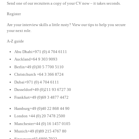
Send one of our recruiters a copy of your CV now – it takes seconds.
Register
Are your interview skills a little rusty? View our tips to help you secure
your next role.
A-Z guide
Abu Dhabi+971 (0) 4 704 6111
Auckland+64 9 303 9093
Berlin+49 (0)30 5 7700 5110
Christchurch +64 3 366 8724
Dubai+971 (0) 4 704 6111
Dusseldorf+49 (0)211 93 6727 30
Frankfurt+49 (0)69 3 4877 4472
Hamburg+49 (0)40 22 868 44 90
London +44 (0) 20 7478 2500
Manchester+44 (0) 16 1457 0105
Munich+49 (0)89 215 4767 80
Singapore+65 6800 7922