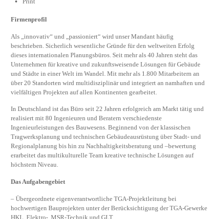
Print
Firmenprofil
Als „innovativ“ und „passioniert“ wird unser Mandant häufig
beschrieben. Sicherlich wesentliche Gründe für den weltweiten Erfolg
dieses internationalen Planungsbüros. Seit mehr als 40 Jahren steht das
Unternehmen für kreative und zukunftsweisende Lösungen für Gebäude
und Städte in einer Welt im Wandel. Mit mehr als 1.800 Mitarbeitern an
über 20 Standorten wird multidisziplinär und integriert an namhaften und
vielfältigen Projekten auf allen Kontinenten gearbeitet.
In Deutschland ist das Büro seit 22 Jahren erfolgreich am Markt tätig und
realisiert mit 80 Ingenieuren und Beratern verschiedenste
Ingenieurleistungen des Bauwesens. Beginnend von der klassischen
Tragwerksplanung und technischen Gebäudeausrüstung über Stadt- und
Regionalplanung bis hin zu Nachhaltigkeitsberatung und –bewertung
erarbeitet das multikulturelle Team kreative technische Lösungen auf
höchstem Niveau.
Das Aufgabengebiet
– Übergeordnete eigenverantwortliche TGA-Projektleitung bei
hochwertigen Bauprojekten unter der Berücksichtigung der TGA-Gewerke
HKL, Elektro-, MSR-Technik und GLT