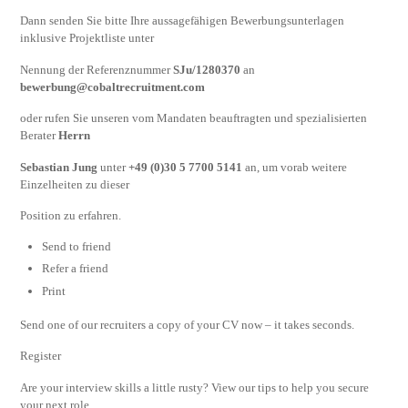
Dann senden Sie bitte Ihre aussagefähigen Bewerbungsunterlagen
inklusive Projektliste unter
Nennung der Referenznummer
SJu/1280370
an
bewerbung@cobaltrecruitment.com
oder rufen Sie unseren vom Mandaten beauftragten und spezialisierten
Berater
Herrn
Sebastian Jung
unter
+49 (0)30 5 7700 5141
an, um vorab weitere
Einzelheiten zu dieser
Position zu erfahren.
Send to friend
Refer a friend
Print
Send one of our recruiters a copy of your CV now – it takes seconds.
Register
Are your interview skills a little rusty? View our tips to help you secure
your next role.