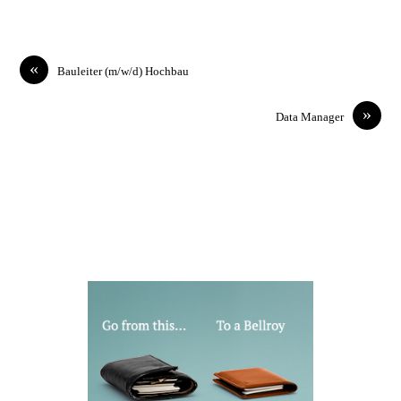
«
Bauleiter (m/w/d) Hochbau
»
Data Manager