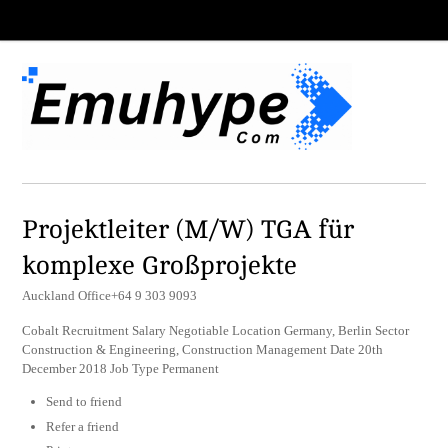
Projektleiter (M/W) TGA für
komplexe Großprojekte
Auckland Office+64 9 303 9093
Cobalt Recruitment Salary Negotiable Location Germany, Berlin Sector
Construction & Engineering, Construction Management Date 20th
December 2018 Job Type Permanent
Send to friend
Refer a friend