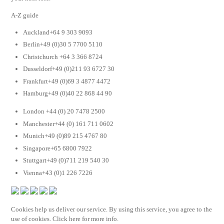
A-Z guide
Auckland+64 9 303 9093
Berlin+49 (0)30 5 7700 5110
Christchurch +64 3 366 8724
Dusseldorf+49 (0)211 93 6727 30
Frankfurt+49 (0)69 3 4877 4472
Hamburg+49 (0)40 22 868 44 90
London +44 (0) 20 7478 2500
Manchester+44 (0) 161 711 0602
Munich+49 (0)89 215 4767 80
Singapore+65 6800 7922
Stuttgart+49 (0)711 219 540 30
Vienna+43 (0)1 226 7226
Cookies help us deliver our service. By using this service, you agree to the
use of cookies. Click here for more info.