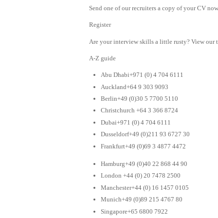
Send one of our recruiters a copy of your CV now 
Register
Are your interview skills a little rusty? View our 
A-Z guide
Abu Dhabi+971 (0) 4 704 6111
Auckland+64 9 303 9093
Berlin+49 (0)30 5 7700 5110
Christchurch +64 3 366 8724
Dubai+971 (0) 4 704 6111
Dusseldorf+49 (0)211 93 6727 30
Frankfurt+49 (0)69 3 4877 4472
Hamburg+49 (0)40 22 868 44 90
London +44 (0) 20 7478 2500
Manchester+44 (0) 16 1457 0105
Munich+49 (0)89 215 4767 80
Singapore+65 6800 7922