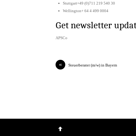
Stuttgart+49 (0)711 219 540 30
Wellington+ 64 4 499 0004
Get newsletter upda
APSCo
«
Steuerberater (m/w) in Bayern