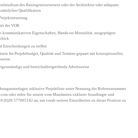
hulstudium des Bauingenieurwesens oder der Architektur oder adäquate
sätzlicher Qualifikation
Projektsteuerung
mit der VOB
ten kommunikativen Eigenschaften, Hands-on-Mentalität, ausgeprägter
chick
nd Entscheidungen zu treffen
ein für Projektbudget, Qualität und Termine gepaart mit konzeptioneller,
tsweise
eigenständige und bereichsübergreifende Arbeitsweise
rbungsunterlagen inklusive Projektliste unter Nennung der Referenznummer
.com
oder rufen Sie unsere vom Mandanten exklusiv beauftragte und
+49 (0)30 577005142 an, um vorab weitere Einzelheiten zu dieser Position zu