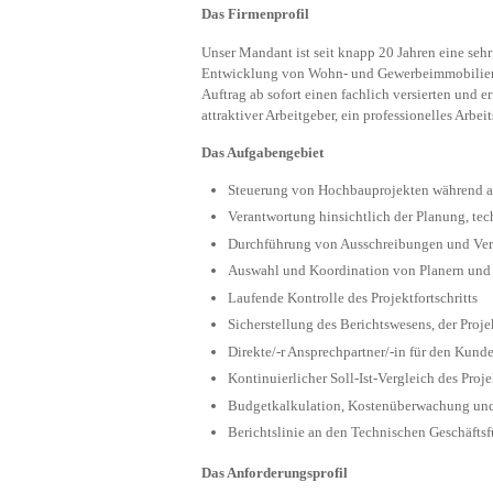
Das Firmenprofil
Unser Mandant ist seit knapp 20 Jahren eine sehr 
Entwicklung von Wohn- und Gewerbeimmobilien f
Auftrag ab sofort einen fachlich versierten und er
attraktiver Arbeitgeber, ein professionelles Arb
Das Aufgabengebiet
Steuerung von Hochbauprojekten während al
Verantwortung hinsichtlich der Planung, te
Durchführung von Ausschreibungen und Ver
Auswahl und Koordination von Planern un
Laufende Kontrolle des Projektfortschritts
Sicherstellung des Berichtswesens, der Pro
Direkte/-r Ansprechpartner/-in für den Kund
Kontinuierlicher Soll-Ist-Vergleich des Proje
Budgetkalkulation, Kostenüberwachung und
Berichtslinie an den Technischen Geschäfts
Das Anforderungsprofil