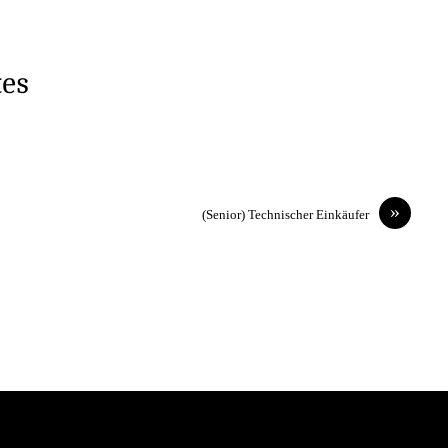
tes
»
(Senior) Technischer Einkäufer