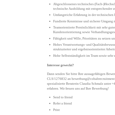
Abgeschlossenes technisches (Fach-)Hochsc
technische Ausbildung mit entsprechender zu
Umfangreiche Erfahrung in der technischen 
Fundierte Kenntnisse und sicherer Umgang 
Teamorientierte Persönlichkeit mit sehr gu
Kundenorientierung sowie Verhandlungsges
Fähigkeit und Wille, Prioritäten zu setzen u
Hohes Verantwortungs- und Qualitätsbewussts
strukturierter und ergebnisorientierter Arbei
Hohe Selbstständigkeit im Team sowie sehr 
Interesse geweckt?
Dann senden Sie bitte Ihre aussagefähigen Bewe
CLS/1276832 an
bewerbung@cobaltrecruitment
spezialisierte Beraterin Claudia Schmalz unter 
erfahren. Wir freuen uns auf Ihre Bewerbung!
Send to friend
Refer a friend
Print