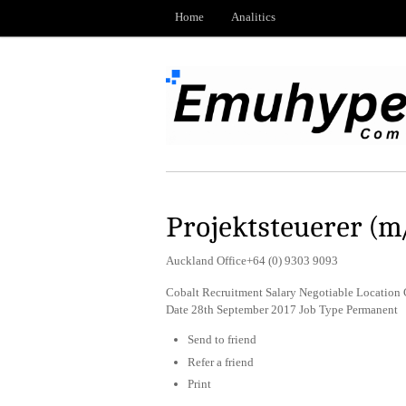
Home
Analitics
Projektsteuerer (
Auckland Office+64 (0) 9303 9093
Cobalt Recruitment Salary Negotiable Location 
Date 28th September 2017 Job Type Permanent
Send to friend
Refer a friend
Print