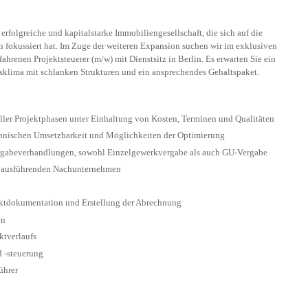
erfolgreiche und kapitalstarke Immobiliengesellschaft, die sich auf die
okussiert hat. Im Zuge der weiteren Expansion suchen wir im exklusiven
fahrenen Projektsteuerer (m/w) mit Dienstsitz in Berlin. Es erwarten Sie ein
eitsklima mit schlanken Strukturen und ein ansprechendes Gehaltspaket.
ler Projektphasen unter Einhaltung von Kosten, Terminen und Qualitäten
chnischen Umsetzbarkeit und Möglichkeiten der Optimierung
gabeverhandlungen, sowohl Einzelgewerkvergabe als auch GU-Vergabe
d ausführenden Nachunternehmen
jektdokumentation und Erstellung der Abrechnung
en
ktverlaufs
 -steuerung
führer