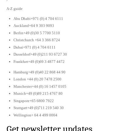
A-Z guide
Abu Dhabi+971 (0) 4 704 6111
Auckland+64 9 303 9093
Berlin+49 (0)30 5 7700 5110
Christchurch +64 3 366 8724
Dubai+971 (0) 4 704 6111
Dusseldorf+49 (0)211 93 6727 30
Frankfurt+49 (0)69 3 4877 4472
Hamburg+49 (0)40 22 868 44 90
London +44 (0) 20 7478 2500
Manchester+44 (0) 16 1457 0105
Munich+49 (0)89 215 4767 80
Singapore+65 6800 7922
Stuttgart+49 (0)711 219 540 30
Wellington+ 64 4 499 0004
Get newsletter updates