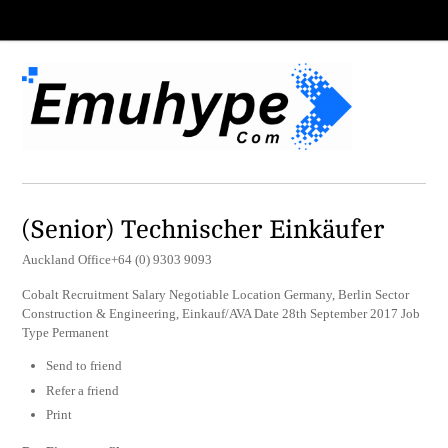
(Senior) Technischer Einkäufer
Auckland Office+64 (0) 9303 9093
Cobalt Recruitment Salary Negotiable Location Germany, Berlin Sector
Construction & Engineering, Einkauf/AVA Date 28th September 2017 Job
Type Permanent
Send to friend
Refer a friend
Print