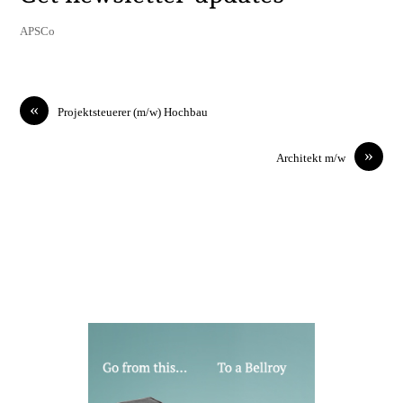
APSCo
«
Projektsteuerer (m/w) Hochbau
»
Architekt m/w