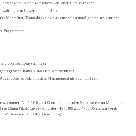
lienfachwirt/-in sind wünschenswert, aber nicht zwingend
 Verwaltung von Gewerbeimmobilien
-On-Mentalität, Teamfähigkeit sowie eine selbstständige und strukturierte
ice-Programmen
mfeld von Teamplayer(inne)n
a geprägt von Chancen und Herausforderungen
 Augenhöhe, sowohl mit dem Management als auch im Team
e­renz­nummer JN-012018-58693 online oder rufen Sie unsere vom Mandanten
n Frau Diana Pikalowa-Seyfert unter +49 (0)89 215 4767 85 an, um vorab
ren. Wir freuen uns auf Ihre Bewerbung!