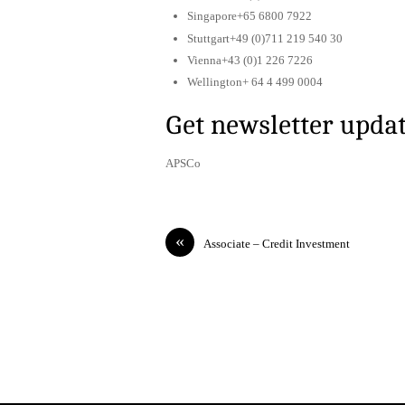
Singapore+65 6800 7922
Stuttgart+49 (0)711 219 540 30
Vienna+43 (0)1 226 7226
Wellington+ 64 4 499 0004
Get newsletter upda
APSCo
«
Associate – Credit Investment