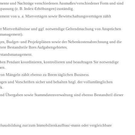
kumente und Nachträge verschiedenen Ausmaßes/verschiedener Form und sind
npassung (z. B. Index-Erhöhungen) zuständig.
ement von u. a. Mietvertägen sowie Bewirtschaftungsverträgen zählt
er Mietverhältnisse und ggf. notwendige Geltendmachung von Ansprüchen
smanagement).
ngen, Budget- und Projektplänen sowie der Nebenkostenabrechnung und die
ere Bestandteile Ihres Aufgabengebietes.
erstandsmanagement.
hen Pendant koordinieren, kontrollieren und beauftragen Sie notwendige
en.
on Mängeln zählt ebenso zu Ihrem täglichen Business.
gen und Vorschriften sicher und behalten bzgl. der voll­um­fäng­lichen
k.
nd Übergaben sowie Stammdatenverwaltung sind ebenso Bestandteil dieser
sausbildung zur/zum Immobilienkauffrau/-mann oder ver­gleich­bare