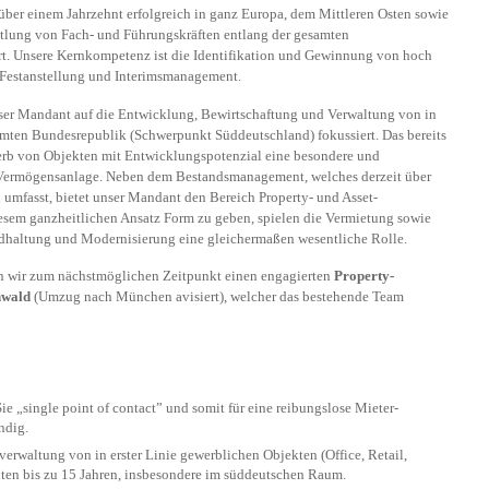
 über einem Jahrzehnt erfolgreich in ganz Europa, dem Mittleren Osten sowie
ttlung von Fach- und Führungskräften entlang der gesamten
rt. Unsere Kernkompetenz ist die Identifikation und Ge­win­nung von hoch
n Festanstellung und Interimsmanagement.
nser Mandant auf die Entwicklung, Bewirtschaftung und Ver­wal­tung von in
amten Bundesrepublik (Schwerpunkt Süd­deutschland) fokussiert. Das bereits
b von Objekten mit Ent­wick­lungs­potenzial eine besondere und
 Vermögensanlage. Neben dem Be­stands­management, welches derzeit über
umfasst, bietet unser Man­dant den Bereich Property- und Asset-
sem ganzheitlichen Ansatz Form zu geben, spielen die Vermietung sowie
dhaltung und Modernisierung eine gleichermaßen wesentliche Rolle.
n wir zum nächstmöglichen Zeitpunkt einen engagierten
Property-​
nwald
(Umzug nach München avisiert), welcher das bestehende Team
ie „single point of contact” und somit für eine reibungslose Mieter­
ndig.
verwaltung von in erster Linie gewerblichen Objekten (Office, Retail,
eiten bis zu 15 Jahren, insbesondere im süddeutschen Raum.