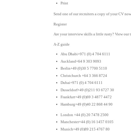
Print
Send one of our recruiters a copy of your CV now 
Register
Are your interview skills a little rusty? View our 
A-Z guide
Abu Dhabi+971 (0) 4 704 6111
Auckland+64 9 303 9093
Berlin+49 (0)30 5 7700 5110
Christchurch +64 3 366 8724
Dubai+971 (0) 4 704 6111
Dusseldorf+49 (0)211 93 6727 30
Frankfurt+49 (0)69 3 4877 4472
Hamburg+49 (0)40 22 868 44 90
London +44 (0) 20 7478 2500
Manchester+44 (0) 16 1457 0105
Munich+49 (0)89 215 4767 80