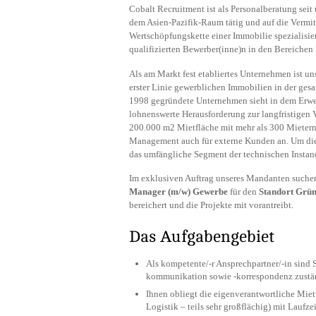
Cobalt Recruitment ist als Personalberatung seit
dem Asien-Pazifik-Raum tätig und auf die Vermi
Wertschöpfungskette einer Immobilie spezialisie
qualifizierten Bewerber(inne)n in den Bereiche
Als am Markt fest etabliertes Unternehmen ist u
erster Linie gewerblichen Immobilien in der ges
1998 gegründete Unternehmen sieht in dem Erwer
lohnenswerte Herausforderung zur langfristigen
200.000 m2 Mietfläche mit mehr als 300 Mietern 
Management auch für externe Kunden an. Um die
das umfängliche Segment der technischen Instan
Im exklusiven Auftrag unseres Mandanten suche
Manager (m/w) Gewerbe
für den
Standort Grü
bereichert und die Projekte mit vorantreibt.
Das Aufgabengebiet
Als kompetente/-r Ansprechpartner/-in sind S
kommunikation sowie -korrespondenz zustä
Ihnen obliegt die eigenverantwortliche Miet
Logistik – teils sehr großflächig) mit Laufz