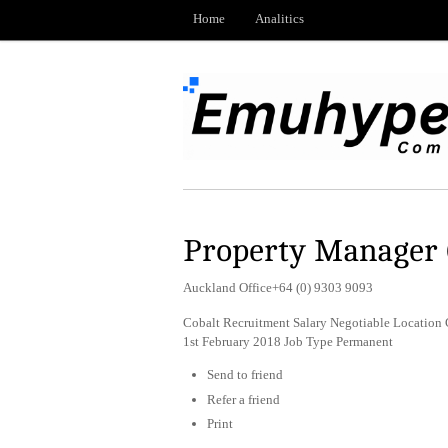
Home
Analitics
Property Manager
Auckland Office+64 (0) 9303 9093
Cobalt Recruitment Salary Negotiable Location 
1st February 2018 Job Type Permanent
Send to friend
Refer a friend
Print