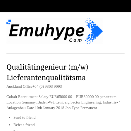
Qualitätingenieur (m/w)
Lieferantenqualitätsma
Auckland Office+64 (0) 9303 9093
Cobalt Recruitment Salary EUR65000.00 – EUR80000.00 per annum
Location Germany, Baden-Württemberg Sector Engineering, Industrie- /
Anlagenbau Date 10th January 2018 Job Type Permanent
Send to friend
Refer a friend