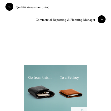
«
Qualitätsingenieur (m/w)
»
Commercial Reporting & Planning Manager