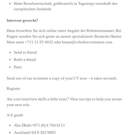
Hohe Reisebereitschaft, größtenteils in Tagestrips innerhalb des
europäischen Auslands
Interesse geweckt?
Dann bewerben Sie sich online unter Angabe der Referenznummer. Bei
Fragen wenden Sie sich gerne an unsere spezialisierte Beraterin Harriet
Mast unter +711 21 95 4032 oder
hmast@cobaltrecruitment.com
.
Send to friend
Refer a friend
Print
Send one of our recruiters a copy of your CV now – it takes seconds.
Register
Are your interview skills a little rusty? View our tips to help you secure
your next role.
A-Z guide
Abu Dhabi+971 (0) 4 704 6111
Auckland+64 9 303 9093