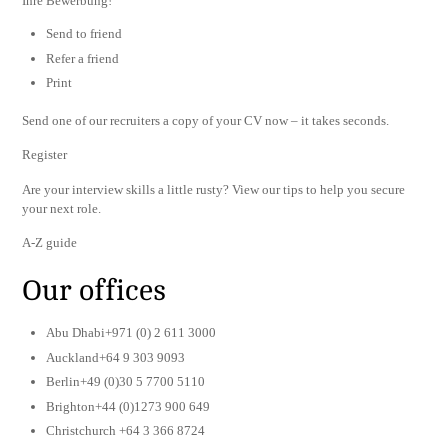
Ihre Bewerbung!
Send to friend
Refer a friend
Print
Send one of our recruiters a copy of your CV now – it takes seconds.
Register
Are your interview skills a little rusty? View our tips to help you secure
your next role.
A-Z guide
Our offices
Abu Dhabi+971 (0) 2 611 3000
Auckland+64 9 303 9093
Berlin+49 (0)30 5 7700 5110
Brighton+44 (0)1273 900 649
Christchurch +64 3 366 8724