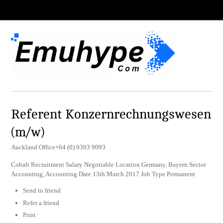
Referent Konzernrechnungswesen
(m/w)
Auckland Office+64 (0) 9303 9093
Cobalt Recruitment Salary Negotiable Location Germany, Bayern Sector
Accounting, Accounting Date 13th March 2017 Job Type Permanent
Send to friend
Refer a friend
Print