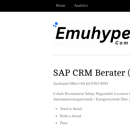
Home
Analitics
SAP CRM Berater 
Auckland Office+64 (0) 9303 9093
Cobalt Recruitment Salary Negotiable Location 
Automatisierungstechnik / Energietechnik Date
Send to friend
Refer a friend
Print