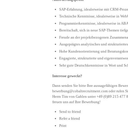
SAP-Erfahrung, idealerweise mit CRM-Proze
Technische Kenntnisse, idealerweise in We
Programmierkenntnisse, idealerweise in A
Bereitschaft, sich in neue SAP-Themen tief
Freude an der projektbezogenen Zusammena
Ausgeprägtes analytisches und strukturiert
Hohe Kundenorientierung und Beratungsko
Engagierte, strukturierte und eigenverantwo
Sehr gute Deutschkenntnisse in Wort und Sch
Interesse geweckt?
Dann senden Sie bitte Ihre aussagefähigen Bew
bewerbung@cobaltrecruitment.com
oder rufen S
Herrn Tim von Gahlen unter +49 (0)89 215 477 83
freuen uns auf Ihre Bewerbung!
Send to friend
Refer a friend
Print