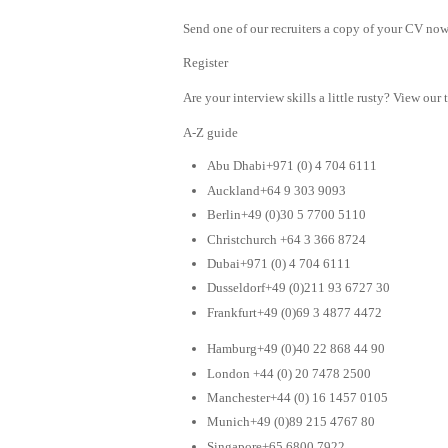
Send one of our recruiters a copy of your CV now 
Register
Are your interview skills a little rusty? View our 
A-Z guide
Abu Dhabi+971 (0) 4 704 6111
Auckland+64 9 303 9093
Berlin+49 (0)30 5 7700 5110
Christchurch +64 3 366 8724
Dubai+971 (0) 4 704 6111
Dusseldorf+49 (0)211 93 6727 30
Frankfurt+49 (0)69 3 4877 4472
Hamburg+49 (0)40 22 868 44 90
London +44 (0) 20 7478 2500
Manchester+44 (0) 16 1457 0105
Munich+49 (0)89 215 4767 80
Singapore+65 6800 7922