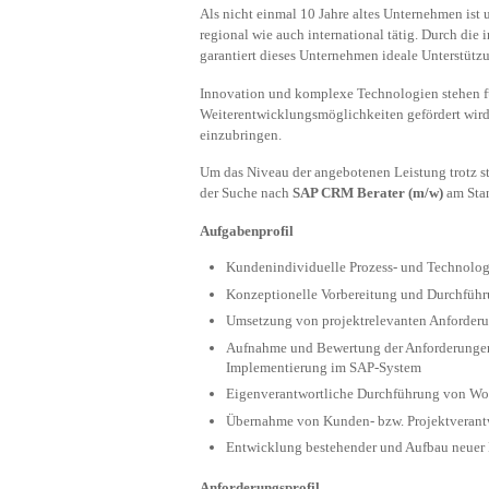
Als nicht einmal 10 Jahre altes Unternehmen ist
regional wie auch international tätig. Durch di
garantiert dieses Unternehmen ideale Unterstütz
Innovation und komplexe Technologien stehen fü
Weiterentwicklungsmöglichkeiten gefördert wir
einzubringen.
Um das Niveau der angebotenen Leistung trotz st
der Suche nach
SAP CRM Berater (m/w)
am Sta
Aufgabenprofil
Kundenindividuelle Prozess- und Technolo
Konzeptionelle Vorbereitung und Durchfüh
Umsetzung von projektrelevanten Anforder
Aufnahme und Bewertung der Anforderungen
Implementierung im SAP-System
Eigenverantwortliche Durchführung von Wor
Übernahme von Kunden- bzw. Projektveran
Entwicklung bestehender und Aufbau neue
Anforderungsprofil