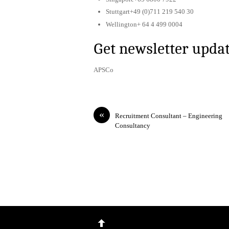
Stuttgart+49 (0)711 219 540 30
Wellington+ 64 4 499 0004
Get newsletter upda
APSCo
«
Recruitment Consultant – Engineering
Consultancy