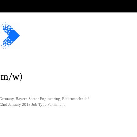
(m/w)
Germany, Bayern Sector Engineering, Elektrotechnik /
 22nd January 2018 Job Type Permanent