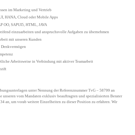
ssen im Marketing und Vertrieb
bUI, HANA, Cloud oder Mobile Apps
BAP OO, SAPUI5, HTML, JAVA
greifend einzuarbeiten und anspruchsvolle Aufgaben zu übernehmen
rbeit mit unseren Kunden
es Denkvermögen
mpetenz
rtliche Arbeitsweise in Verbindung mit aktiver Teamarbeit
rift
erbungsunterlagen unter Nennung der Referenznummer TvG – 58799 an
ie unseren vom Mandaten exklusiv beauftragten und spezialisierten Berater
4 an, um vorab weitere Einzelheiten zu dieser Position zu erfahren. Wir