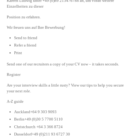
Kareen Ludwig unter +49 (0)89 215476788 an, um vorab weitere
Einzelheiten zu dieser
Position zu erfahren.
Wir freuen uns auf Ihre Bewerbung!
Send to friend
Refer a friend
Print
Send one of our recruiters a copy of your CV now – it takes seconds.
Register
Are your interview skills a little rusty? View our tips to help you secure
your next role.
A-Z guide
Auckland+64 9 303 9093
Berlin+49 (0)30 5 7700 5110
Christchurch +64 3 366 8724
Dusseldorf+49 (0)211 93 6727 30