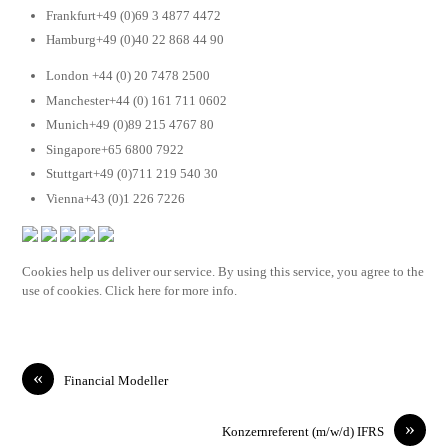
Frankfurt+49 (0)69 3 4877 4472
Hamburg+49 (0)40 22 868 44 90
London +44 (0) 20 7478 2500
Manchester+44 (0) 161 711 0602
Munich+49 (0)89 215 4767 80
Singapore+65 6800 7922
Stuttgart+49 (0)711 219 540 30
Vienna+43 (0)1 226 7226
Cookies help us deliver our service. By using this service, you agree to the
use of cookies. Click here for more info.
«
Financial Modeller
»
Konzernreferent (m/w/d) IFRS