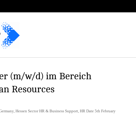
er (m/w/d) im Bereich
an Resources
 Germany, Hessen Sector HR & Business Support, HR Date 5th February