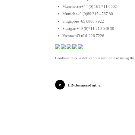
Manchester+44 (0) 161 711 0602
Munich+49 (0)89 215 4767 80
Singapore+65 6800 7922
Stuttgart+49 (0)711 219 540 30
Vienna+43 (0)1 226 7226
Cookies help us deliver our service. By using this
«
HR-Business-Partner