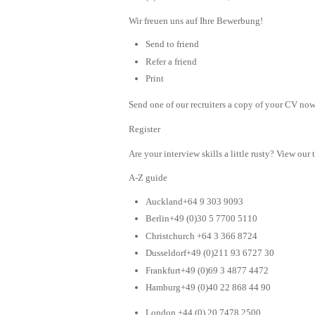
Wir freuen uns auf Ihre Bewerbung!
Send to friend
Refer a friend
Print
Send one of our recruiters a copy of your CV now 
Register
Are your interview skills a little rusty? View our 
A-Z guide
Auckland+64 9 303 9093
Berlin+49 (0)30 5 7700 5110
Christchurch +64 3 366 8724
Dusseldorf+49 (0)211 93 6727 30
Frankfurt+49 (0)69 3 4877 4472
Hamburg+49 (0)40 22 868 44 90
London +44 (0) 20 7478 2500