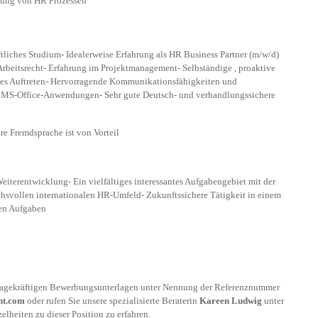
klung von HR Prozessen
ftliches Studium- Idealerweise Erfahrung als HR Business Partner (m/w/d)
rbeitsrecht- Erfahrung im Projektmanagement- Selbständige , proaktive
tes Auftreten- Hervorragende Kommunikationsfähigkeiten und
n MS-Office-Anwendungen- Sehr gute Deutsch- und verhandlungssichere
re Fremdsprache ist von Vorteil
eiterentwicklung- Ein vielfältiges interessantes Aufgabengebiet mit der
chsvollen internationalen HR-Umfeld- Zukunftssichere Tätigkeit in einem
len Aufgaben
ssagekräftigen Bewerbungsunterlagen unter Nennung der Referenznummer
nt.com
oder rufen Sie unsere spezialisierte Beraterin
Kareen Ludwig
unter
lheiten zu dieser Position zu erfahren.