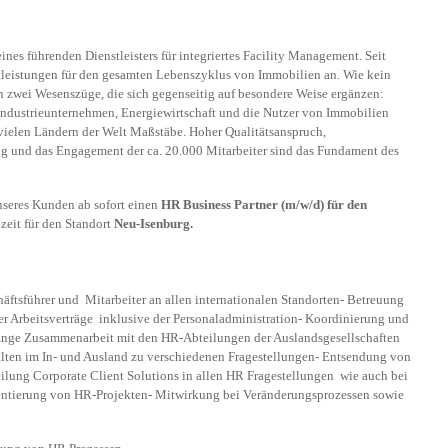
nes führenden Dienstleisters für integriertes Facility Management. Seit
tleistungen für den gesamten Lebenszyklus von Immobilien an. Wie kein
zwei Wesenszüge, die sich gegenseitig auf besondere Weise ergänzen:
Industrieunternehmen, Energiewirtschaft und die Nutzer von Immobilien
vielen Ländern der Welt Maßstäbe. Hoher Qualitätsanspruch,
g und das Engagement der ca. 20.000 Mitarbeiter sind das Fundament des
seres Kunden ab sofort einen
HR Business Partner (m/w/d) für den
zeit für den Standort
Neu-Isenburg.
ftsführer und Mitarbeiter an allen internationalen Standorten- Betreuung
der Arbeitsverträge inklusive der Personaladministration- Koordinierung und
nge Zusammenarbeit mit den HR-Abteilungen der Auslandsgesellschaften
ten im In- und Ausland zu verschiedenen Fragestellungen- Entsendung von
eilung Corporate Client Solutions in allen HR Fragestellungen wie auch bei
ntierung von HR-Projekten- Mitwirkung bei Veränderungsprozessen sowie