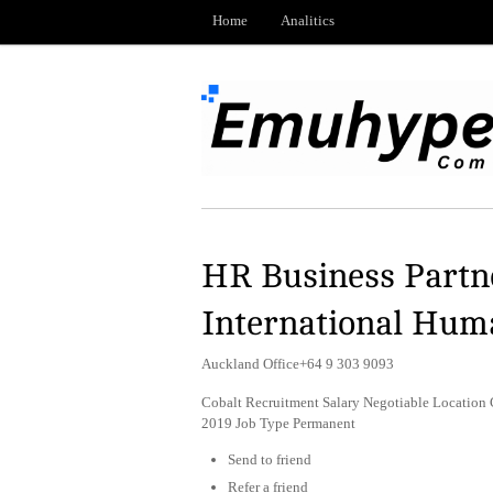
Home
Analitics
HR Business Partn
International Hum
Auckland Office+64 9 303 9093
Cobalt Recruitment Salary Negotiable Location
2019 Job Type Permanent
Send to friend
Refer a friend