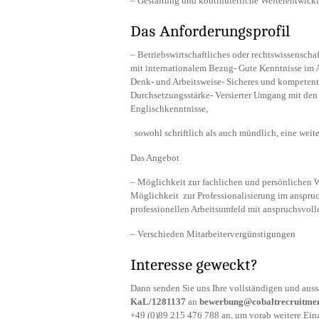
– Gestaltung und kontinuierliche Weiterentwic
Das Anforderungsprofil
– Betriebswirtschaftliches oder rechtswissenscha
mit internationalem Bezug- Gute Kenntnisse im A
Denk- und Arbeitsweise- Sicheres und kompeten
Durchsetzungsstärke- Versierter Umgang mit de
Englischkenntnisse,
sowohl schriftlich als auch mündlich, eine weite
Das Angebot
– Möglichkeit zur fachlichen und persönlichen W
Möglichkeit zur Professionalisierung im anspru
professionellen Arbeitsumfeld mit anspruchsvol
– Verschieden Mitarbeitervergünstigungen
Interesse geweckt?
Dann senden Sie uns Ihre vollständigen und au
KaL/1281137
an
bewerbung@cobaltrecruitme
+49 (0)89 215 476 788 an, um vorab weitere Einze